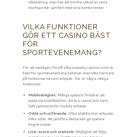
utbetalning, men har ett mindre utbud av vissa
nischsporter jämfört med sina konkurrenter.
VILKA FUNKTIONER
GÖR ETT CASINO BÄST
FÖR
SPORTEVENEMANG?
För att verkligen förstå vilka svenska casinon som är
bäst för sportevenemang behöver man titta närmare
på funktionerna som erbjuds. Här är några viktiga
funktioner:
Mobilvänlighet:
Många spelare föredrar att
spela via mobiltelefon. Ett bra casino bör vara
fullt optimerat för mobila enheter.
Odds och utförande:
Olika plattformar erbjuder
olika odds. Att jämföra dessa kan ge spelare
högre vinster.
Live-score och statistik:
Möjlighet att följa