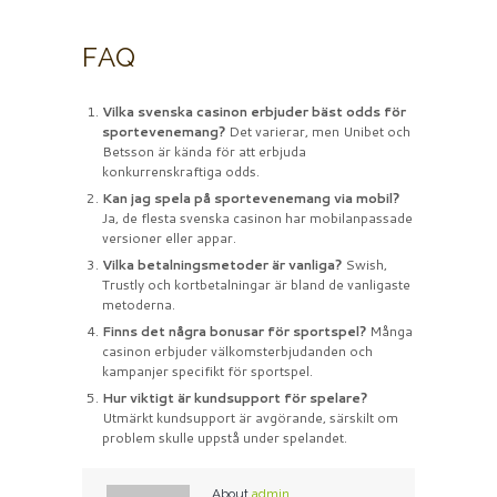
FAQ
Vilka svenska casinon erbjuder bäst odds för
sportevenemang?
Det varierar, men Unibet och
Betsson är kända för att erbjuda
konkurrenskraftiga odds.
Kan jag spela på sportevenemang via mobil?
Ja, de flesta svenska casinon har mobilanpassade
versioner eller appar.
Vilka betalningsmetoder är vanliga?
Swish,
Trustly och kortbetalningar är bland de vanligaste
metoderna.
Finns det några bonusar för sportspel?
Många
casinon erbjuder välkomsterbjudanden och
kampanjer specifikt för sportspel.
Hur viktigt är kundsupport för spelare?
Utmärkt kundsupport är avgörande, särskilt om
problem skulle uppstå under spelandet.
About
admin