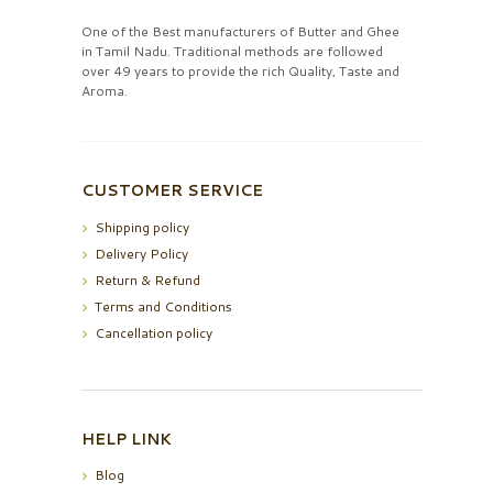
One of the Best manufacturers of Butter and Ghee
in Tamil Nadu. Traditional methods are followed
over 49 years to provide the rich Quality, Taste and
Aroma.
CUSTOMER SERVICE
Shipping policy
Delivery Policy
Return & Refund
Terms and Conditions
Cancellation policy
HELP LINK
Blog