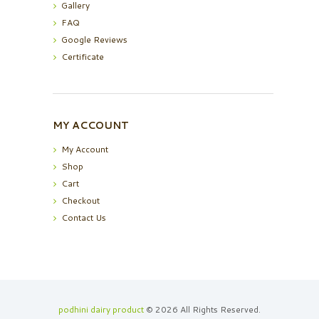
Gallery
FAQ
Google Reviews
Certificate
MY ACCOUNT
My Account
Shop
Cart
Checkout
Contact Us
podhini dairy product
© 2026 All Rights Reserved.