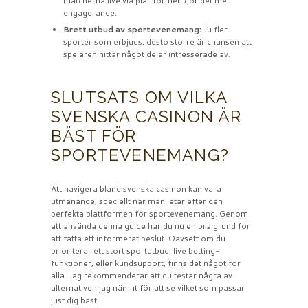
matcherna live via plattformen gör det mer
engagerande.
Brett utbud av sportevenemang:
Ju fler
sporter som erbjuds, desto större är chansen att
spelaren hittar något de är intresserade av.
SLUTSATS OM VILKA
SVENSKA CASINON ÄR
BÄST FÖR
SPORTEVENEMANG?
Att navigera bland svenska casinon kan vara
utmanande, speciellt när man letar efter den
perfekta plattformen för sportevenemang. Genom
att använda denna guide har du nu en bra grund för
att fatta ett informerat beslut. Oavsett om du
prioriterar ett stort sportutbud, live betting-
funktioner, eller kundsupport, finns det något för
alla. Jag rekommenderar att du testar några av
alternativen jag nämnt för att se vilket som passar
just dig bäst.