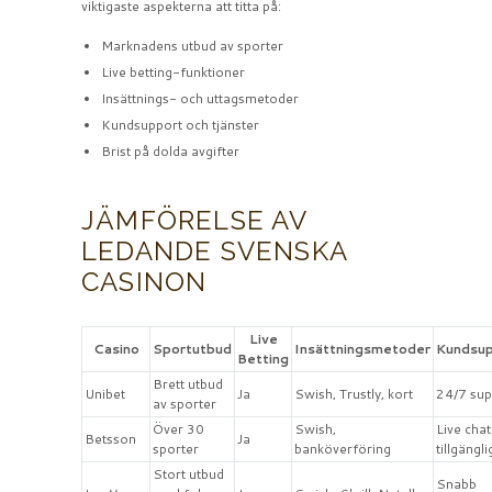
viktigaste aspekterna att titta på:
Marknadens utbud av sporter
Live betting-funktioner
Insättnings- och uttagsmetoder
Kundsupport och tjänster
Brist på dolda avgifter
JÄMFÖRELSE AV
LEDANDE SVENSKA
CASINON
Live
Casino
Sportutbud
Insättningsmetoder
Kundsup
Betting
Brett utbud
Unibet
Ja
Swish, Trustly, kort
24/7 sup
av sporter
Över 30
Swish,
Live chat
Betsson
Ja
sporter
banköverföring
tillgängli
Stort utbud
Snabb