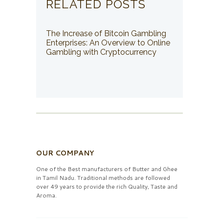
RELATED POSTS
The Increase of Bitcoin Gambling
Enterprises: An Overview to Online
Gambling with Cryptocurrency
OUR COMPANY
One of the Best manufacturers of Butter and Ghee
in Tamil Nadu. Traditional methods are followed
over 49 years to provide the rich Quality, Taste and
Aroma.