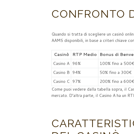
CONFRONTO D
Quando si tratta di scegliere un casinò onli
AAMS disponibili, in base a criteri chiave co
Casinò
RTP Medio
Bonus di Benv
Casino A
96%
100% fino a 500
Casino B
94%
50% fino a 300€
Casino C
97%
200% fino a 600
Come puoi vedere dalla tabella sopra, il Casi
mercato. D’altra parte, il Casino A ha un RT
CARATTERISTI