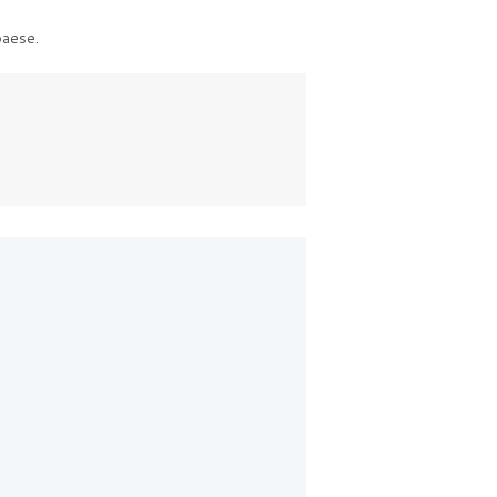
paese.