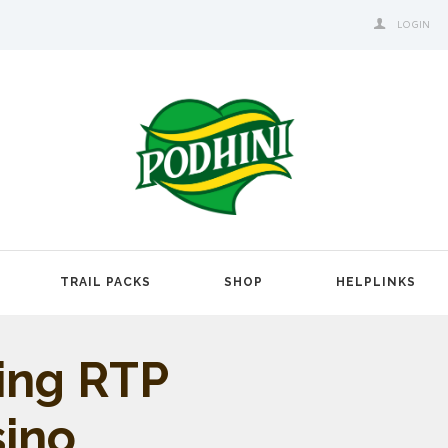
LOGIN
TRAIL PACKS
SHOP
HELPLINKS
ing RTP
sino