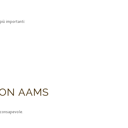
più importanti:
NON AAMS
 consapevole.