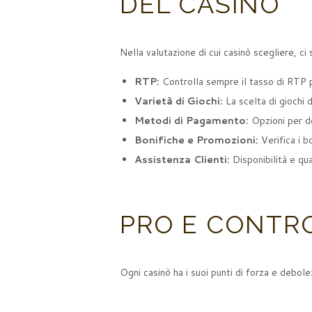
DEL CASINÒ
Nella valutazione di cui casinò scegliere, ci
RTP:
Controlla sempre il tasso di RTP pe
Varietà di Giochi:
La scelta di giochi d
Metodi di Pagamento:
Opzioni per de
Bonifiche e Promozioni:
Verifica i b
Assistenza Clienti:
Disponibilità e qua
PRO E CONTRO
Ogni casinò ha i suoi punti di forza e debo