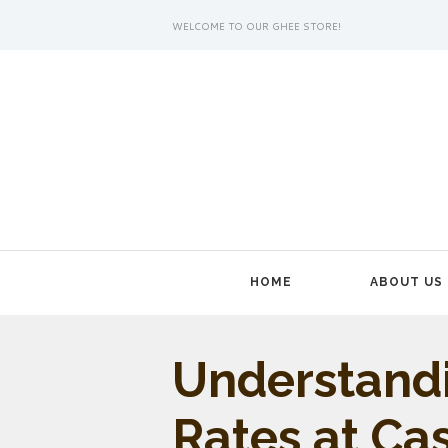
WELCOME TO OUR GHEE STORE!
HOME
ABOUT US
Understand
Rates at Ca