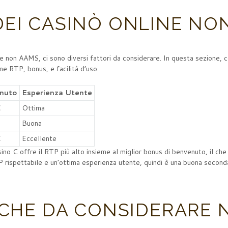
EI CASINÒ ONLINE NO
ne non AAMS, ci sono diversi fattori da considerare. In questa sezione, c
me RTP, bonus, e facilità d’uso.
enuto
Esperienza Utente
€
Ottima
Buona
€
Eccellente
no C offre il RTP più alto insieme al miglior bonus di benvenuto, il che 
P rispettabile e un’ottima esperienza utente, quindi è una buona second
CHE DA CONSIDERARE 