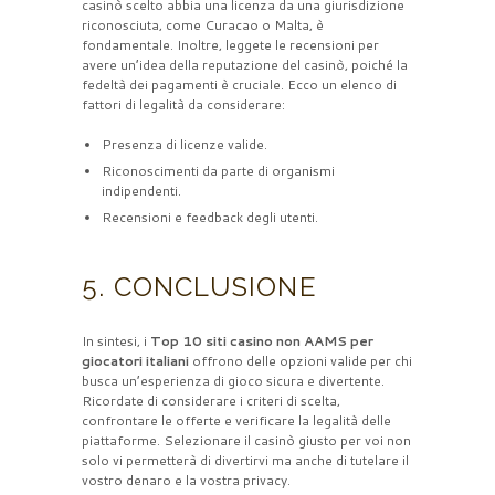
casinò scelto abbia una licenza da una giurisdizione
riconosciuta, come Curacao o Malta, è
fondamentale. Inoltre, leggete le recensioni per
avere un’idea della reputazione del casinò, poiché la
fedeltà dei pagamenti è cruciale. Ecco un elenco di
fattori di legalità da considerare:
Presenza di licenze valide.
Riconoscimenti da parte di organismi
indipendenti.
Recensioni e feedback degli utenti.
5. CONCLUSIONE
In sintesi, i
Top 10 siti casino non AAMS per
giocatori italiani
offrono delle opzioni valide per chi
busca un’esperienza di gioco sicura e divertente.
Ricordate di considerare i criteri di scelta,
confrontare le offerte e verificare la legalità delle
piattaforme. Selezionare il casinò giusto per voi non
solo vi permetterà di divertirvi ma anche di tutelare il
vostro denaro e la vostra privacy.