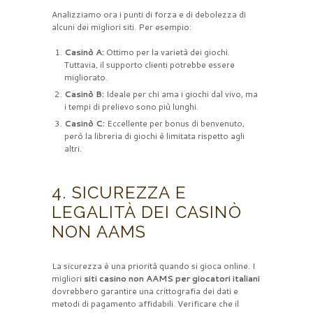
Analizziamo ora i punti di forza e di debolezza di
alcuni dei migliori siti. Per esempio:
Casinò A:
Ottimo per la varietà dei giochi.
Tuttavia, il supporto clienti potrebbe essere
migliorato.
Casinò B:
Ideale per chi ama i giochi dal vivo, ma
i tempi di prelievo sono più lunghi.
Casinò C:
Eccellente per bonus di benvenuto,
però la libreria di giochi è limitata rispetto agli
altri.
4. SICUREZZA E
LEGALITÀ DEI CASINÒ
NON AAMS
La sicurezza è una priorità quando si gioca online. I
migliori
siti casino non AAMS per giocatori italiani
dovrebbero garantire una crittografia dei dati e
metodi di pagamento affidabili. Verificare che il