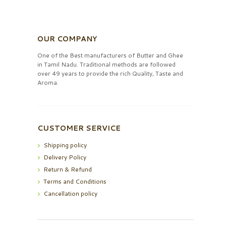
OUR COMPANY
One of the Best manufacturers of Butter and Ghee
in Tamil Nadu. Traditional methods are followed
over 49 years to provide the rich Quality, Taste and
Aroma.
CUSTOMER SERVICE
Shipping policy
Delivery Policy
Return & Refund
Terms and Conditions
Cancellation policy