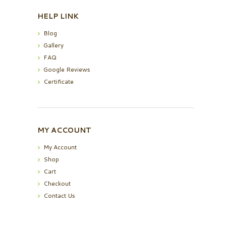
HELP LINK
Blog
Gallery
FAQ
Google Reviews
Certificate
MY ACCOUNT
My Account
Shop
Cart
Checkout
Contact Us