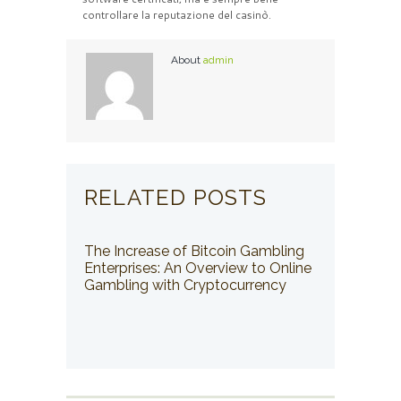
controllare la reputazione del casinò.
About
admin
RELATED POSTS
The Increase of Bitcoin Gambling
Enterprises: An Overview to Online
Gambling with Cryptocurrency