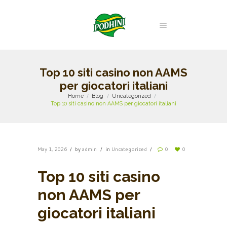
Top 10 siti casino non AAMS
per giocatori italiani
Home
Blog
Uncategorized
Top 10 siti casino non AAMS per giocatori italiani
May 1, 2026
by
admin
in
Uncategorized
0
0
Top 10 siti casino
non AAMS per
giocatori italiani