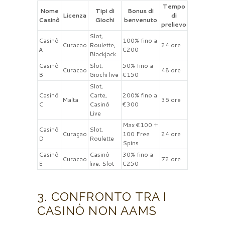
Tempo
Nome
Tipi di
Bonus di
Licenza
di
Casinò
Giochi
benvenuto
prelievo
Slot,
Casinò
100% fino a
Curacao
Roulette,
24 ore
A
€200
Blackjack
Casinò
Slot,
50% fino a
Curacao
48 ore
B
Giochi live
€150
Slot,
Casinò
Carte,
200% fino a
Malta
36 ore
C
Casinò
€300
Live
Max €100 +
Casinò
Slot,
Curaçao
100 Free
24 ore
D
Roulette
Spins
Casinò
Casinò
30% fino a
Curacao
72 ore
E
live, Slot
€250
3. CONFRONTO TRA I
CASINÒ NON AAMS