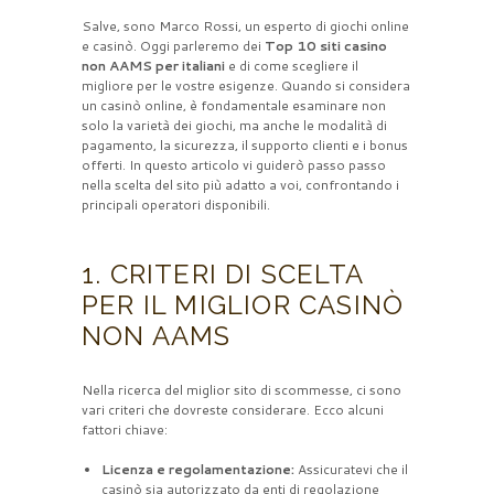
Salve, sono Marco Rossi, un esperto di giochi online
e casinò. Oggi parleremo dei
Top 10 siti casino
non AAMS per italiani
e di come scegliere il
migliore per le vostre esigenze. Quando si considera
un casinò online, è fondamentale esaminare non
solo la varietà dei giochi, ma anche le modalità di
pagamento, la sicurezza, il supporto clienti e i bonus
offerti. In questo articolo vi guiderò passo passo
nella scelta del sito più adatto a voi, confrontando i
principali operatori disponibili.
1. CRITERI DI SCELTA
PER IL MIGLIOR CASINÒ
NON AAMS
Nella ricerca del miglior sito di scommesse, ci sono
vari criteri che dovreste considerare. Ecco alcuni
fattori chiave:
Licenza e regolamentazione:
Assicuratevi che il
casinò sia autorizzato da enti di regolazione