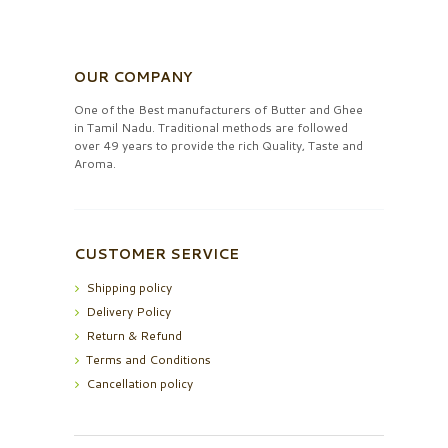
OUR COMPANY
One of the Best manufacturers of Butter and Ghee
in Tamil Nadu. Traditional methods are followed
over 49 years to provide the rich Quality, Taste and
Aroma.
CUSTOMER SERVICE
Shipping policy
Delivery Policy
Return & Refund
Terms and Conditions
Cancellation policy