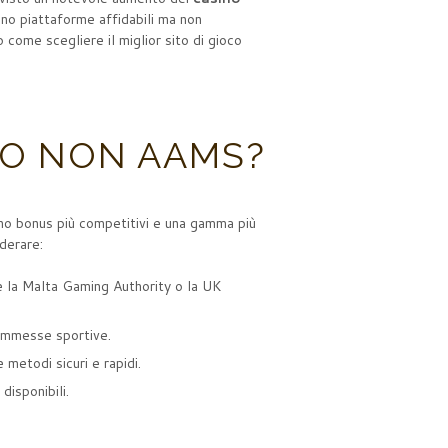
ano piattaforme affidabili ma non
ome scegliere il miglior sito di gioco
RO NON AAMS?
rono bonus più competitivi e una gamma più
iderare:
me la Malta Gaming Authority o la UK
scommesse sportive.
 metodi sicuri e rapidi.
disponibili.