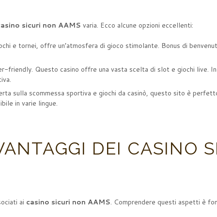
casino sicuri non AAMS
varia. Ecco alcune opzioni eccellenti:
ochi e tornei, offre un’atmosfera di gioco stimolante. Bonus di benvenu
friendly. Questo casino offre una vasta scelta di slot e giochi live. Ino
iva.
ta sulla scommessa sportiva e giochi da casinò, questo sito è perfetto
bile in varie lingue.
VANTAGGI DEI CASINO 
ociati ai
casino sicuri non AAMS
. Comprendere questi aspetti è fon