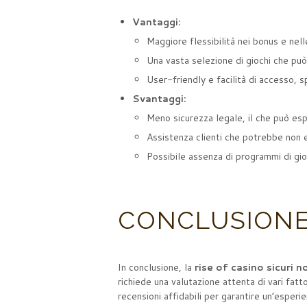
Vantaggi:
Maggiore flessibilità nei bonus e nell
Una vasta selezione di giochi che pu
User-friendly e facilità di accesso, s
Svantaggi:
Meno sicurezza legale, il che può espo
Assistenza clienti che potrebbe non 
Possibile assenza di programmi di gi
CONCLUSION
In conclusione, la
rise of casino sicuri
richiede una valutazione attenta di vari fatt
recensioni affidabili per garantire un’esperi