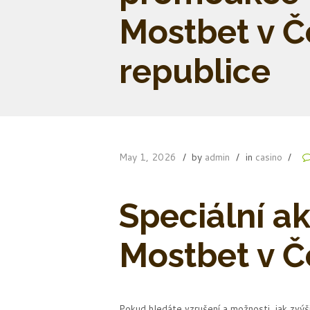
Mostbet v Č
republice
May 1, 2026
by
admin
in
casino
Speciální a
Mostbet v Č
Pokud hledáte vzrušení a možnosti, jak zvýši