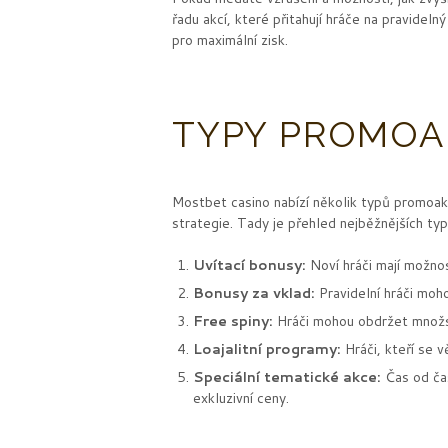
řadu akcí, které přitahují hráče na pravidel
pro maximální zisk.
TYPY PROMOA
Mostbet casino nabízí několik typů promoakc
strategie. Tady je přehled nejběžnějších ty
Uvítací bonusy:
Noví hráči mají možnos
Bonusy za vklad:
Pravidelní hráči moho
Free spiny:
Hráči mohou obdržet množst
Loajalitní programy:
Hráči, kteří se 
Speciální tematické akce:
Čas od čas
exkluzivní ceny.