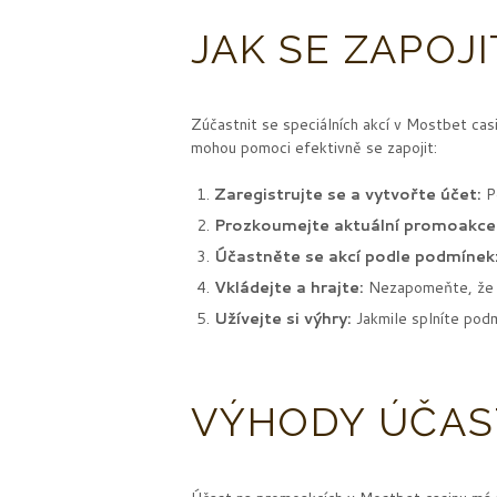
JAK SE ZAPOJI
Zúčastnit se speciálních akcí v Mostbet casi
mohou pomoci efektivně se zapojit:
Zaregistrujte se a vytvořte účet:
Po
Prozkoumejte aktuální promoakce
Účastněte se akcí podle podmínek
Vkládejte a hrajte:
Nezapomeňte, že vě
Užívejte si výhry:
Jakmile splníte podmí
VÝHODY ÚČAS