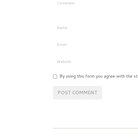
By using this form you agree with the st