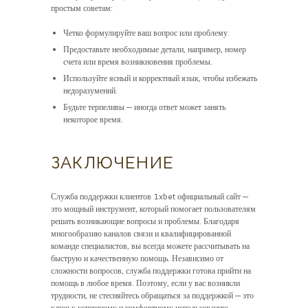
простым советам:
Четко формулируйте ваш вопрос или проблему.
Предоставьте необходимые детали, например, номер
счета или время возникновения проблемы.
Используйте ясный и корректный язык, чтобы избежать
недоразумений.
Будьте терпеливы — иногда ответ может занять
некоторое время.
ЗАКЛЮЧЕНИЕ
Служба поддержки клиентов 1xbet официальный сайт —
это мощный инструмент, который помогает пользователям
решать возникающие вопросы и проблемы. Благодаря
многообразию каналов связи и квалифицированной
команде специалистов, вы всегда можете рассчитывать на
быструю и качественную помощь. Независимо от
сложности вопросов, служба поддержки готова прийти на
помощь в любое время. Поэтому, если у вас возникли
трудности, не стесняйтесь обращаться за поддержкой — это
ключ к успешному и комфортному использованию