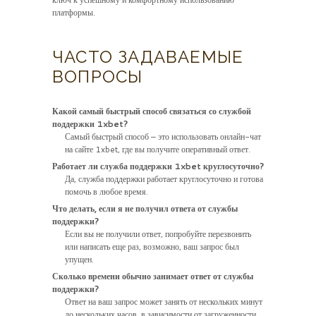
платформы.
ЧАСТО ЗАДАВАЕМЫЕ
ВОПРОСЫ
Какой самый быстрый способ связаться со службой
поддержки 1xbet?
Самый быстрый способ – это использовать онлайн-чат
на сайте 1xbet, где вы получите оперативный ответ.
Работает ли служба поддержки 1xbet круглосуточно?
Да, служба поддержки работает круглосуточно и готова
помочь в любое время.
Что делать, если я не получил ответа от службы
поддержки?
Если вы не получили ответ, попробуйте перезвонить
или написать еще раз, возможно, ваш запрос был
упущен.
Сколько времени обычно занимает ответ от службы
поддержки?
Ответ на ваш запрос может занять от нескольких минут
до нескольких часов, в зависимости от загруженности