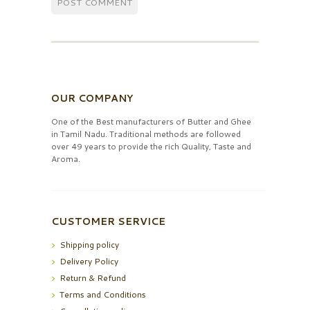
OUR COMPANY
One of the Best manufacturers of Butter and Ghee
in Tamil Nadu. Traditional methods are followed
over 49 years to provide the rich Quality, Taste and
Aroma.
CUSTOMER SERVICE
Shipping policy
Delivery Policy
Return & Refund
Terms and Conditions