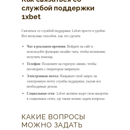
службой поддержки
1xbet
Связаться со службой поддержки 1xbet просто и удобно.
Вот несколько способов, как это сделать:
Чат в реальном времени:
Войдите на сайт и
используйте функцию онлайн-чата, чтобы мгновенно
получить помощь.
Телефон:
Позвоните на горячую линию, чтобы
поговорить с оператором напрямую.
Электронная почта:
Направьте свой запрос на
электронную почту службы поддержки, указав все
необходимые детали.
Социальные сети:
1xbet активно ведет свои аккаунты
в социальных сетях, где также можно задать вопросы.
КАКИЕ ВОПРОСЫ
МОЖНО ЗАДАТЬ