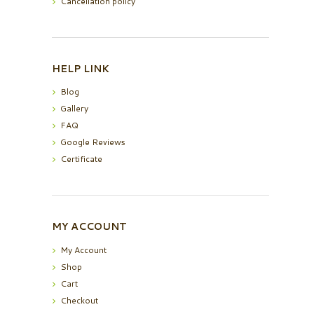
Cancellation policy
HELP LINK
Blog
Gallery
FAQ
Google Reviews
Certificate
MY ACCOUNT
My Account
Shop
Cart
Checkout