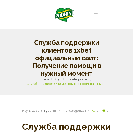
Служба поддержки
клиентов 1xbet
официальный сайт:
Получение помощи в
нужный момент
Home
Blog
Uncategorized
Служба поддержки клиентов 1xbet официальный...
May 1, 2026
by
admin
in
Uncategorized
0
0
Служба поддержки