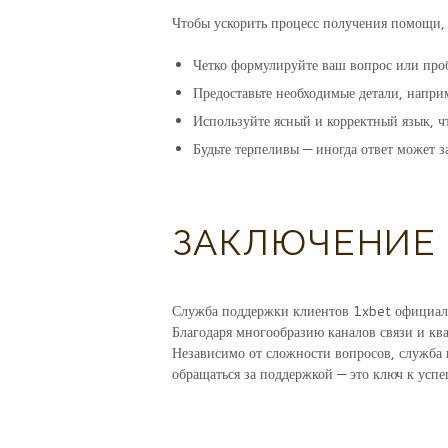
Чтобы ускорить процесс получения помощи, 
Четко формулируйте ваш вопрос или про
Предоставьте необходимые детали, напри
Используйте ясный и корректный язык, ч
Будьте терпеливы — иногда ответ может з
ЗАКЛЮЧЕНИЕ
Служба поддержки клиентов 1xbet официаль
Благодаря многообразию каналов связи и кв
Независимо от сложности вопросов, служба п
обращаться за поддержкой — это ключ к ус