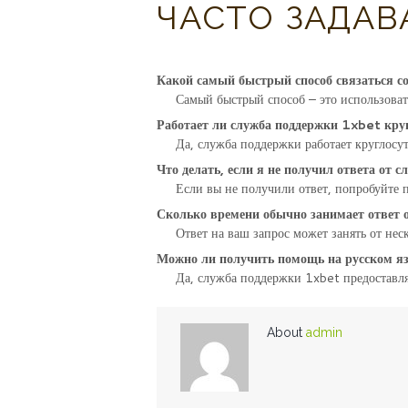
ЧАСТО ЗАДА
Какой самый быстрый способ связаться с
Самый быстрый способ – это использоват
Работает ли служба поддержки 1xbet кру
Да, служба поддержки работает круглосут
Что делать, если я не получил ответа от 
Если вы не получили ответ, попробуйте 
Сколько времени обычно занимает ответ 
Ответ на ваш запрос может занять от нес
Можно ли получить помощь на русском я
Да, служба поддержки 1xbet предоставляе
About
admin