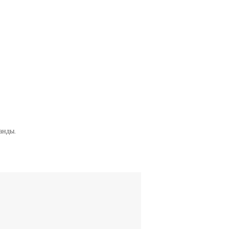
анды.