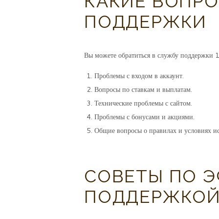
КАКИЕ ВОПР
ПОДДЕРЖКИ
Вы можете обратиться в службу поддержки 1
Проблемы с входом в аккаунт.
Вопросы по ставкам и выплатам.
Технические проблемы с сайтом.
Проблемы с бонусами и акциями.
Общие вопросы о правилах и условиях ис
СОВЕТЫ ПО 
ПОДДЕРЖКО