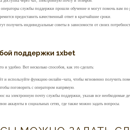
 доступна через чат, электронную почту и телефон.
 операторы службы поддержки прошли обучение и могут помочь вам по 
емится предоставить качественный ответ в кратчайшие сроки.
ут получить индивидуальные советы в зависимости от своих потребност
жбой поддержки 1xbet
 и удобно. Вот несколько способов, как это сделать:
йт и используйте функцию онлайн-чата, чтобы мгновенно получить пом
тобы поговорить с оператором напрямую.
рос на электронную почту службы поддержки, указав все необходимые де
вои аккаунты в социальных сетях, где также можно задать вопросы.