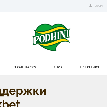
LOGIN
TRAIL PACKS
SHOP
HELPLINKS
ддержки
xbet