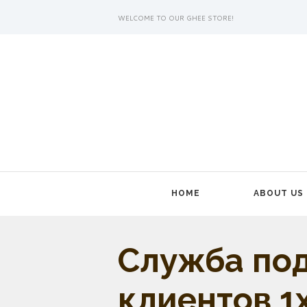
WELCOME TO OUR GHEE STORE!
HOME
ABOUT US
Служба по
клиентов 1