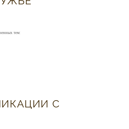
ЛУЖБЕ
ненных тем:
НИКАЦИИ С