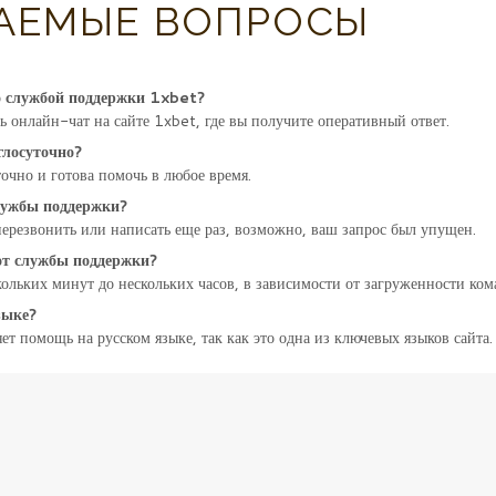
ВАЕМЫЕ ВОПРОСЫ
о службой поддержки 1xbet?
ь онлайн-чат на сайте 1xbet, где вы получите оперативный ответ.
глосуточно?
очно и готова помочь в любое время.
службы поддержки?
перезвонить или написать еще раз, возможно, ваш запрос был упущен.
от службы поддержки?
кольких минут до нескольких часов, в зависимости от загруженности ком
зыке?
т помощь на русском языке, так как это одна из ключевых языков сайта.