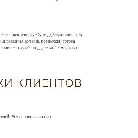
и качественную службу поддержки клиентов.
ицированная команда поддержки готова
оставляет служба поддержки 1xbet, как с
КИ КЛИЕНТОВ
елей. Вот основные из них: