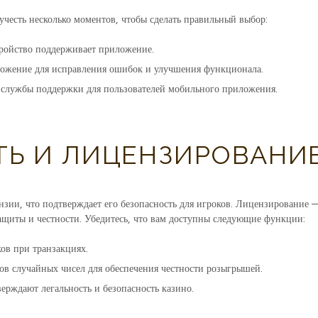
 учесть несколько моментов, чтобы сделать правильный выбор:
тройство поддерживает приложение.
ожение для исправления ошибок и улучшения функционала.
 службы поддержки для пользователей мобильного приложения.
ТЬ И ЛИЦЕНЗИРОВАНИ
зии, что подтверждает его безопасность для игроков. Лицензирование —
защиты и честности. Убедитесь, что вам доступны следующие функции:
ов при транзакциях.
ов случайных чисел для обеспечения честности розыгрышей.
рждают легальность и безопасность казино.