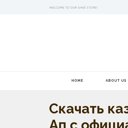
WELCOME TO OUR GHEE STORE!
HOME
ABOUT US
Скачать ка
Ап с офици