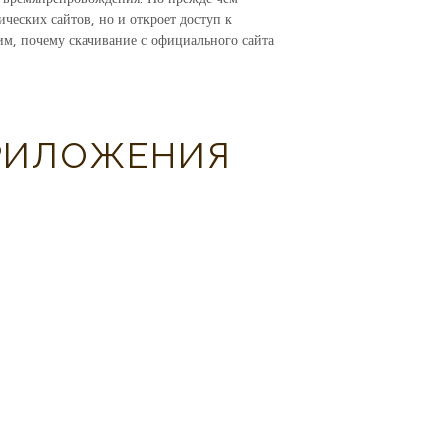
ческих сайтов, но и откроет доступ к
им, почему скачивание с официального сайта
РИЛОЖЕНИЯ