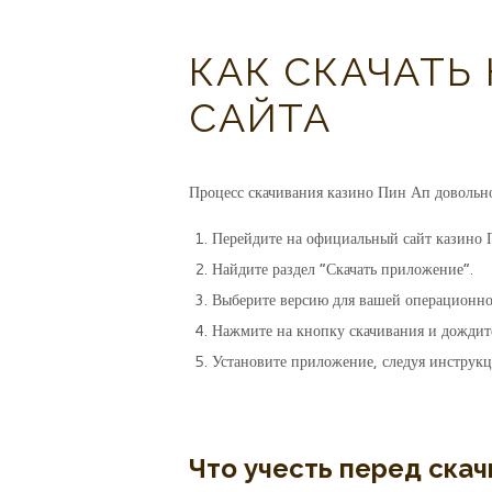
КАК СКАЧАТЬ
САЙТА
Процесс скачивания казино Пин Ап довольно
Перейдите на официальный сайт казино 
Найдите раздел “Скачать приложение”.
Выберите версию для вашей операционно
Нажмите на кнопку скачивания и дождите
Установите приложение, следуя инструкц
Что учесть перед ска