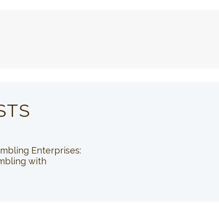
STS
mbling Enterprises:
mbling with