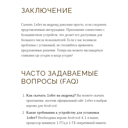
ЗАКЛЮЧЕНИЕ
Скачать 1хбет на андроид довольно просто, если следовать
представленным инструкциям. Приложение совместимо с
большинством устройств, что делает его доступным для
большого числа пользователей. Если у вас возникли
проблемы с установкой, не стесняйтесь применять
предложенные решения. Теперь вы можете наслаждаться
ставками где угодно и когда угодно!
ЧАСТО ЗАДАВАЕМЫЕ
ВОПРОСЫ (FAQ)
Как скачать 1хбет на андроид?
Вы можете скачать
приложение, посетив официальный сайт 1хбет и выбрав
версию для Android.
Какие требования к устройству для установки
1хбет?
Необходима версия Android 4.1 и выше,
процессор минимум 1 ГГц и 1 ГБ оперативной памяти.