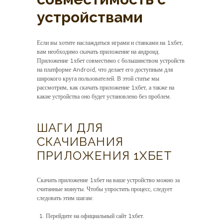
устройствами
Если вы хотите наслаждаться играми и ставками на 1хбет,
вам необходимо скачать приложение на андроид.
Приложение 1хбет совместимо с большинством устройств
на платформе Android, что делает его доступным для
широкого круга пользователей. В этой статье мы
рассмотрим, как скачать приложение 1хбет, а также на
какие устройства оно будет установлено без проблем.
ШАГИ ДЛЯ
СКАЧИВАНИЯ
ПРИЛОЖЕНИЯ 1ХБЕТ
Скачать приложение 1хбет на ваше устройство можно за
считанные минуты. Чтобы упростить процесс, следует
следовать этим шагам:
Перейдите на официальный сайт 1хбет.