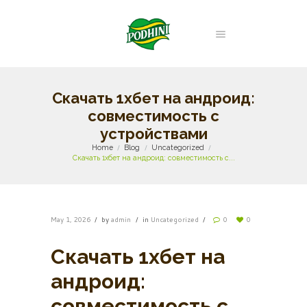
Скачать 1хбет на андроид:
совместимость с
устройствами
Home
Blog
Uncategorized
Скачать 1хбет на андроид: совместимость с...
May 1, 2026
by
admin
in
Uncategorized
0
0
Скачать 1хбет на
андроид:
совместимость с