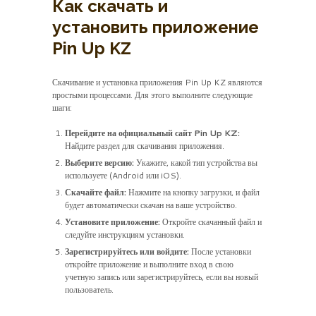
Как скачать и
установить приложение
Pin Up KZ
Скачивание и установка приложения Pin Up KZ являются
простыми процессами. Для этого выполните следующие
шаги:
Перейдите на официальный сайт Pin Up KZ:
Найдите раздел для скачивания приложения.
Выберите версию:
Укажите, какой тип устройства вы
используете (Android или iOS).
Скачайте файл:
Нажмите на кнопку загрузки, и файл
будет автоматически скачан на ваше устройство.
Установите приложение:
Откройте скачанный файл и
следуйте инструкциям установки.
Зарегистрируйтесь или войдите:
После установки
откройте приложение и выполните вход в свою
учетную запись или зарегистрируйтесь, если вы новый
пользователь.