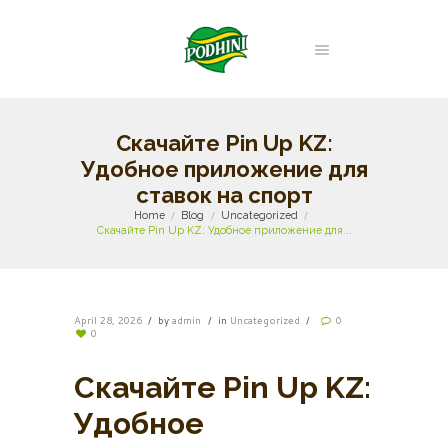
Скачайте Pin Up KZ:
Удобное приложение для
ставок на спорт
Home
Blog
Uncategorized
Скачайте Pin Up KZ: Удобное приложение для...
April 28, 2026
by
admin
in
Uncategorized
0
0
Скачайте Pin Up KZ:
Удобное