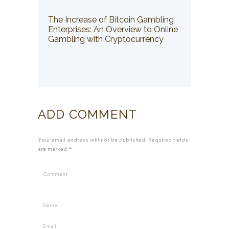
The Increase of Bitcoin Gambling
Enterprises: An Overview to Online
Gambling with Cryptocurrency
ADD COMMENT
Your email address will not be published. Required fields
are marked *