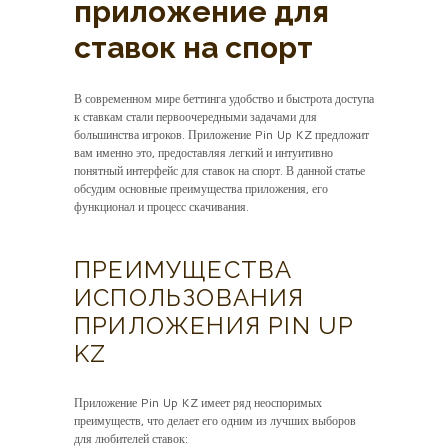
приложение для
ставок на спорт
В современном мире беттинга удобство и быстрота доступа
к ставкам стали первоочередными задачами для
большинства игроков. Приложение Pin Up KZ предложит
вам именно это, предоставляя легкий и интуитивно
понятный интерфейс для ставок на спорт. В данной статье
обсудим основные преимущества приложения, его
функционал и процесс скачивания.
ПРЕИМУЩЕСТВА
ИСПОЛЬЗОВАНИЯ
ПРИЛОЖЕНИЯ PIN UP
KZ
Приложение Pin Up KZ имеет ряд неоспоримых
преимуществ, что делает его одним из лучших выборов
для любителей ставок: