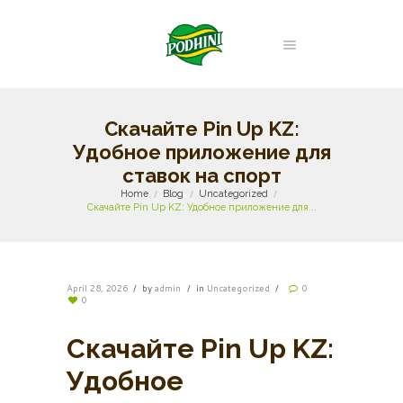
Скачайте Pin Up KZ:
Удобное приложение для
ставок на спорт
Home
Blog
Uncategorized
Скачайте Pin Up KZ: Удобное приложение для...
April 28, 2026
by
admin
in
Uncategorized
0
0
Скачайте Pin Up KZ:
Удобное