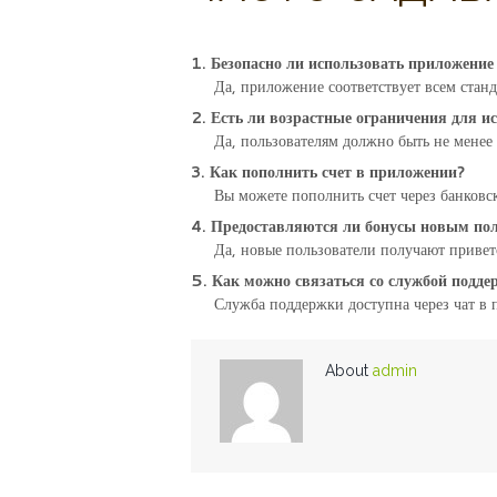
1. Безопасно ли использовать приложени
Да, приложение соответствует всем стан
2. Есть ли возрастные ограничения для 
Да, пользователям должно быть не менее 
3. Как пополнить счет в приложении?
Вы можете пополнить счет через банковс
4. Предоставляются ли бонусы новым по
Да, новые пользователи получают привет
5. Как можно связаться со службой подде
Служба поддержки доступна через чат в 
About
admin