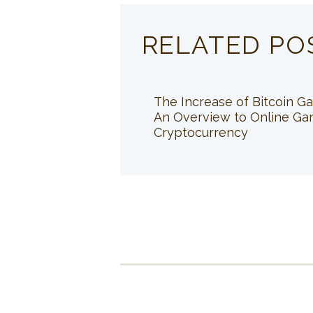
RELATED PO
The Increase of Bitcoin Ga
An Overview to Online Ga
Cryptocurrency