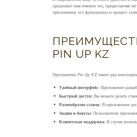
предложит вам именно это, предоставляя ле
приложения, его функционал и процесс скач
ПРЕИМУЩЕСТ
PIN UP KZ
Приложение Pin Up KZ имеет ряд неоспоримы
Удобный интерфейс:
Приложение разрабо
Быстрый доступ:
Вы можете делать ставк
Разнообразие ставок:
В приложении дост
Акции и бонусы:
Пользователи приложен
Клиентская поддержка:
В случае возник