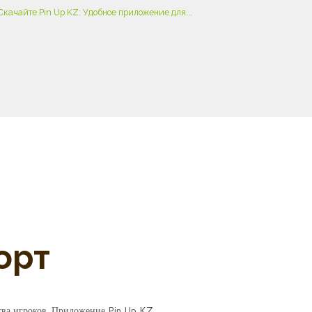
Скачайте Pin Up KZ: Удобное приложение для...
орт
ства игроков. Приложение Pin Up KZ