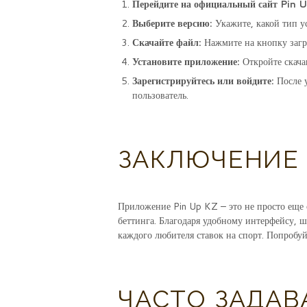
Перейдите на официальный сайт Pin 
Выберите версию:
Укажите, какой тип ус
Скачайте файл:
Нажмите на кнопку загру
Установите приложение:
Откройте скача
Зарегистрируйтесь или войдите:
После у
пользователь.
ЗАКЛЮЧЕНИЕ
Приложение Pin Up KZ – это не просто еще 
беттинга. Благодаря удобному интерфейсу, 
каждого любителя ставок на спорт. Попробу
ЧАСТО ЗАДАВ