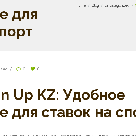
Home
Blog
Uncategorized
е для
спорт
ized
0
0
in Up KZ: Удобное
 для ставок на сп
строта доступа к ставкам стали первоочередными задачами для большин