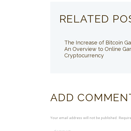
RELATED PO
The Increase of Bitcoin Ga
An Overview to Online Ga
Cryptocurrency
ADD COMMEN
Your email address will not be published. Requir