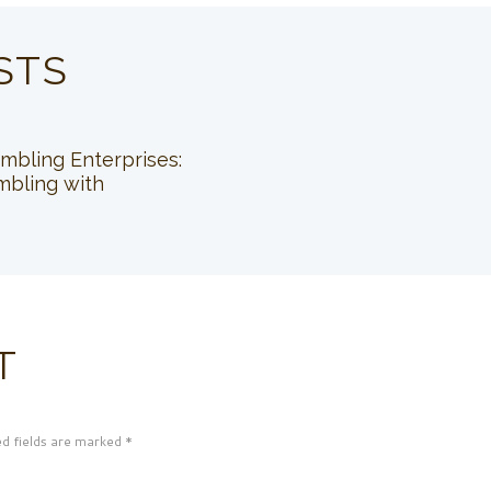
STS
mbling Enterprises:
mbling with
T
ed fields are marked *