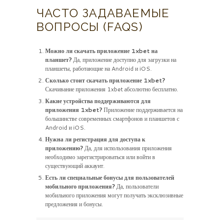
ЧАСТО ЗАДАВАЕМЫЕ
ВОПРОСЫ (FAQS)
Можно ли скачать приложение 1xbet на
планшет?
Да, приложение доступно для загрузки на
планшеты, работающие на Android и iOS.
Сколько стоит скачать приложение 1xbet?
Скачивание приложения 1xbet абсолютно бесплатно.
Какие устройства поддерживаются для
приложения 1xbet?
Приложение поддерживается на
большинстве современных смартфонов и планшетов с
Android и iOS.
Нужна ли регистрация для доступа к
приложению?
Да, для использования приложения
необходимо зарегистрироваться или войти в
существующий аккаунт.
Есть ли специальные бонусы для пользователей
мобильного приложения?
Да, пользователи
мобильного приложения могут получать эксклюзивные
предложения и бонусы.