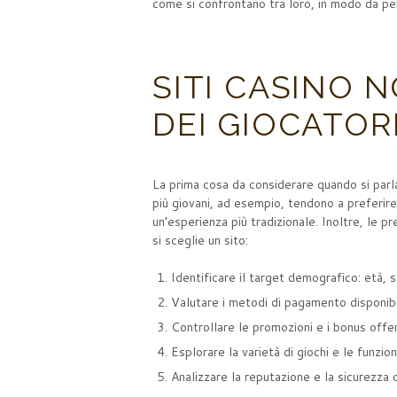
come si confrontano tra loro, in modo da per
SITI CASINO 
DEI GIOCATOR
La prima cosa da considerare quando si parl
più giovani, ad esempio, tendono a preferire
un’esperienza più tradizionale. Inoltre, le 
si sceglie un sito:
Identificare il target demografico: età, 
Valutare i metodi di pagamento disponibil
Controllare le promozioni e i bonus offerti
Esplorare la varietà di giochi e le funzio
Analizzare la reputazione e la sicurezza d