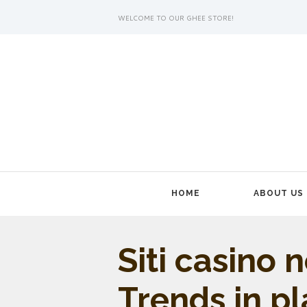
WELCOME TO OUR GHEE STORE!
HOME
ABOUT US
Siti casino
Trends in pl