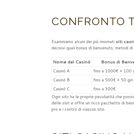
CONFRONTO TR
Esaminiamo alcuni dei più rinomati
siti ca
decisivi quali bonus di benvenuto, metodi di
Nome del Casinò
Bonus di Benv
Casinò A
fino a 1000€ + 100 gi
Casinò B
fino a 500€ + 50 giri 
Casinò C
fino a 300€
Ogni sito ha le proprie peculiarità che pos
delle slot e offre un ricco pacchetto di ben
pro e i contro di ciascun sito.