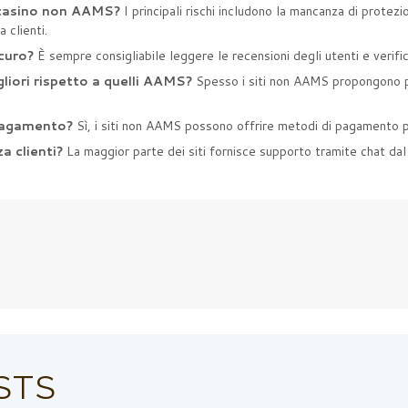
ti casino non AAMS?
I principali rischi includono la mancanza di protezi
 clienti.
curo?
È sempre consigliabile leggere le recensioni degli utenti e verific
liori rispetto a quelli AAMS?
Spesso i siti non AAMS propongono pr
 pagamento?
Sì, i siti non AAMS possono offrire metodi di pagamento più
a clienti?
La maggior parte dei siti fornisce supporto tramite chat dal
STS