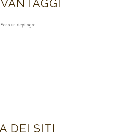
SVANTAGGI
 Ecco un riepilogo:
 DEI SITI