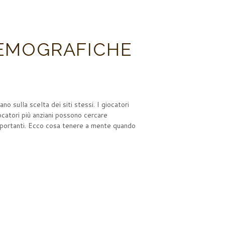
DEMOGRAFICHE
 sulla scelta dei siti stessi. I giocatori
ocatori più anziani possono cercare
 importanti. Ecco cosa tenere a mente quando