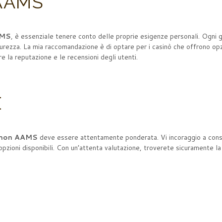
AAMS
AMS
, è essenziale tenere conto delle proprie esigenze personali. Ogni g
rezza. La mia raccomandazione è di optare per i casinò che offrono opzio
re la reputazione e le recensioni degli utenti.
E
o non AAMS
deve essere attentamente ponderata. Vi incoraggio a cons
e opzioni disponibili. Con un’attenta valutazione, troverete sicuramente la