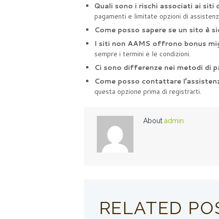
Quali sono i rischi associati ai si
pagamenti e limitate opzioni di assistenza
Come posso sapere se un sito è si
I siti non AAMS offrono bonus mig
sempre i termini e le condizioni.
Ci sono differenze nei metodi di
Come posso contattare l’assistenz
questa opzione prima di registrarti.
About
admin
RELATED PO