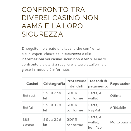
CONFRONTO TRA
DIVERSI CASINÒ NON
AAMS E LA LORO
SICUREZZA
Di seguito, ho creato una tabella che confronta
alcuni aspetti chiave della
sicurezza delle
informazioni nei casino sicuri non AAMS
. Questo
confronto ti aiuterà a scegliere la tua piattaforma di
gioco in modo più informato:
Protezione
Metodi di
Casinò
Crittografia
Reputazion
dei dati
pagamento
SSL a 256
GDPR
Carta, e-
Betzest
Ottima
bit
conforme
wallet
SSL a 128
GDPR
Carta,
Betfair
Affidabile
bit
conforme
PayPal
Carta, e-
888
SSL a 256
GDPR
wallet,
Molto buon
Casino
bit
conforme
bonifico