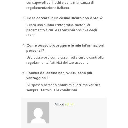
consapevoli dei rischi e della mancanza di
regolamentazione italiana.
Cosa cercare in un casino sicuro non AAMS?
Cerca una buona crittografia, metodi di
pagamento sicuri e recensioni positive degli
utenti.
Come posso proteggere le mie informazioni
personali?
Usa password complesse, reti sicure e controlla
regolarmente l’attività del tuo account.
I bonus dei casino non AAMS sono più
vantaggiosi?
Sì, spesso offrono bonus migliori, ma verifica
sempre i termini e le condizioni.
About
admin