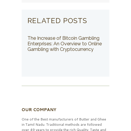
RELATED POSTS
The Increase of Bitcoin Gambling
Enterprises: An Overview to Online
Gambling with Cryptocurrency
OUR COMPANY
One of the Best manufacturers of Butter and Ghee
in Tamil Nadu. Traditional methods are followed
over 49 years to provide the rich Quality, Taste and