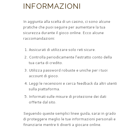
INFORMAZIONI
In aggiunta alla scelta di un casino, ci sono alcune
pratiche che puoi seguire per aumentare la tua
sicurezza durante il gioco online. Ecco alcune
raccomandazioni:
Assicurati di utilizzare solo reti sicure.
Controlla periodicamente l’estratto conto della
tua carta di credito.
Utilizza password robuste e uniche per i tuoi
account di gioco.
Leggi le recensioni e cerca feedback da altri utenti
sulla piattaforma.
Informati sulle misure di protezione dei dati
offerte dal sito.
Seguendo queste semplici linee guida, sarai in grado
di proteggere meglio le tue informazioni personali e
finanziarie mentre ti diverti a giocare online.