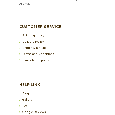
Aroma.
CUSTOMER SERVICE
Shipping policy
Delivery Policy
Return & Refund
Terms and Conditions
Cancellation policy
HELP LINK
Blog
Gallery
FAQ
Google Reviews