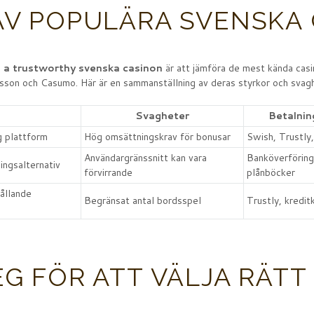
AV POPULÄRA SVENSKA
 a trustworthy svenska casinon
är att jämföra de mest kända cas
tsson och Casumo. Här är en sammanställning av deras styrkor och svag
Svagheter
Betalnin
g plattform
Hög omsättningskrav för bonusar
Swish, Trustly,
Användargränssnitt kan vara
Banköverföring
ingsalternativ
förvirrande
plånböcker
hållande
Begränsat antal bordsspel
Trustly, kredit
G FÖR ATT VÄLJA RÄTT