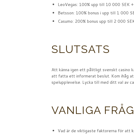
LeoVegas: 100% upp till 10 000 SEK + 
Betsson: 100% bonus i upp till 1 000 SE
Casumo: 200% bonus upp till 2 000 SEK 
SLUTSATS
Att känna igen ett pålitligt svenskt casino 
att fatta ett informerat beslut. Kom ihåg att
spelupplevelse. Lycka till med ditt val av ca
VANLIGA FRÅ
Vad är de viktigaste faktorerna för att k