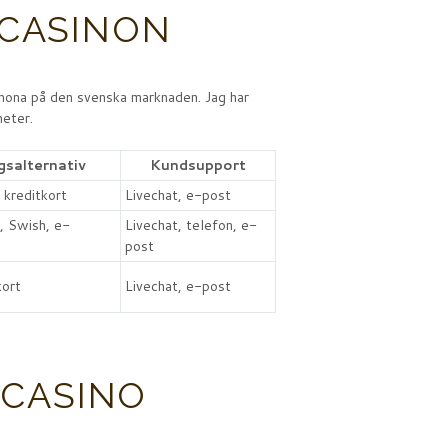
 CASINON
inona på den svenska marknaden. Jag har
heter.
gsalternativ
Kundsupport
 kreditkort
Livechat, e-post
, Swish, e-
Livechat, telefon, e-
post
kort
Livechat, e-post
 CASINO