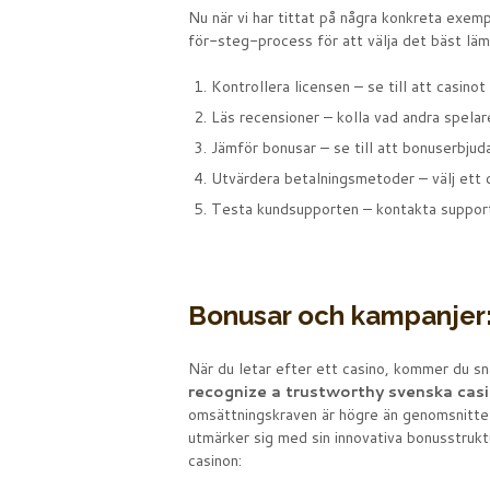
Nu när vi har tittat på några konkreta exem
för-steg-process för att välja det bäst läm
Kontrollera licensen – se till att casinot
Läs recensioner – kolla vad andra spelar
Jämför bonusar – se till att bonuserbjud
Utvärdera betalningsmetoder – välj ett 
Testa kundsupporten – kontakta supporte
Bonusar och kampanjer: 
När du letar efter ett casino, kommer du sn
recognize a trustworthy svenska cas
omsättningskraven är högre än genomsnittet
utmärker sig med sin innovativa bonusstrukt
casinon: