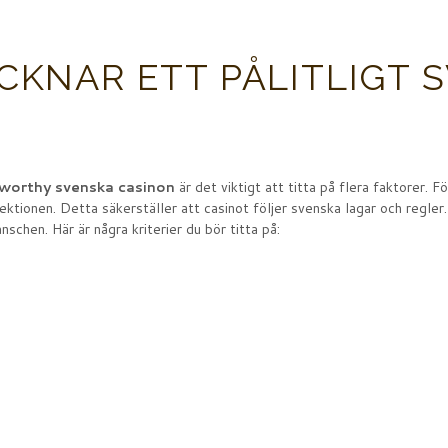
KNAR ETT PÅLITLIGT 
tworthy svenska casinon
är det viktigt att titta på flera faktorer. Fö
spektionen. Detta säkerställer att casinot följer svenska lagar och regl
schen. Här är några kriterier du bör titta på: