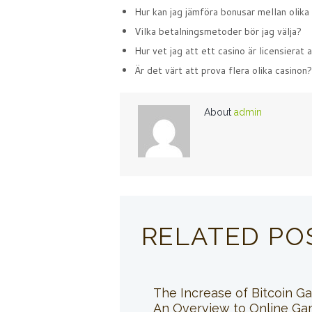
Hur kan jag jämföra bonusar mellan olika
Vilka betalningsmetoder bör jag välja?
Hur vet jag att ett casino är licensierat
Är det värt att prova flera olika casinon?
About
admin
RELATED PO
The Increase of Bitcoin Ga
An Overview to Online Ga