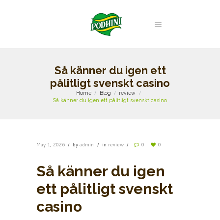
Så känner du igen ett
pålitligt svenskt casino
Home
Blog
review
Så känner du igen ett pålitligt svenskt casino
May 1, 2026
by
admin
in
review
0
0
Så känner du igen
ett pålitligt svenskt
casino