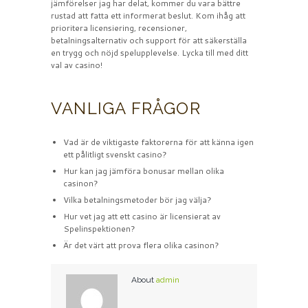
jämförelser jag har delat, kommer du vara bättre
rustad att fatta ett informerat beslut. Kom ihåg att
prioritera licensiering, recensioner,
betalningsalternativ och support för att säkerställa
en trygg och nöjd spelupplevelse. Lycka till med ditt
val av casino!
VANLIGA FRÅGOR
Vad är de viktigaste faktorerna för att känna igen
ett pålitligt svenskt casino?
Hur kan jag jämföra bonusar mellan olika
casinon?
Vilka betalningsmetoder bör jag välja?
Hur vet jag att ett casino är licensierat av
Spelinspektionen?
Är det värt att prova flera olika casinon?
About
admin