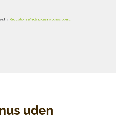
ized
Regulations affecting casino bonus uden...
onus uden