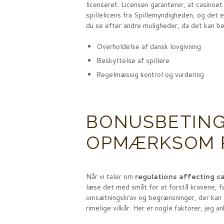
licenseret. Licensen garanterer, at casinoe
spillelicens fra Spillemyndigheden, og det er
du se efter andre muligheder, da det kan be
Overholdelse af dansk lovgivning
Beskyttelse af spillere
Regelmæssig kontrol og vurdering
BONUSBETING
OPMÆRKSOM 
Når vi taler om
regulations affecting c
læse det med småt for at forstå kravene, f
omsætningskrav og begrænsninger, der kan 
rimelige vilkår. Her er nogle faktorer, jeg a