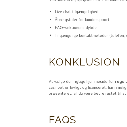
Live chat tilgængelighed
Åbningstider for kundesupport
FAQ-sektionens dybde
Tilgængelige kontaktmetoder (telefon, 
KONKLUSION
At vælge den rigtige hjemmeside for
regul
casinoet er lovligt og licenseret, har rime
præsenteret, vil du være bedre rustet til at
FAQS