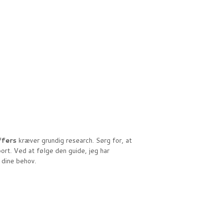
ffers
kræver grundig research. Sørg for, at
ort. Ved at følge den guide, jeg har
 dine behov.