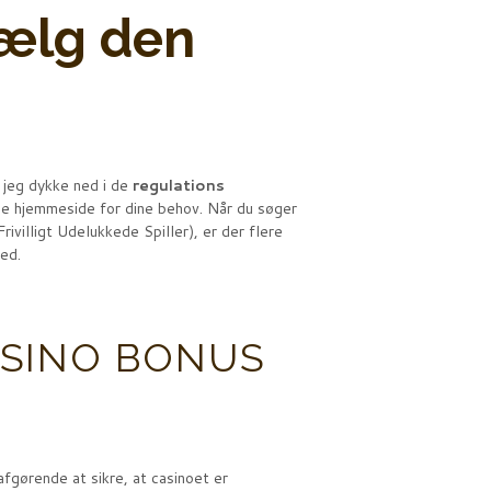
Vælg den
l jeg dykke ned i de
regulations
e hjemmeside for dine behov. Når du søger
ivilligt Udelukkede Spiller), er der flere
ed.
ASINO BONUS
 afgørende at sikre, at casinoet er