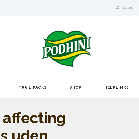
LOGIN
TRAIL PACKS
SHOP
HELPLINKS
 affecting
us uden