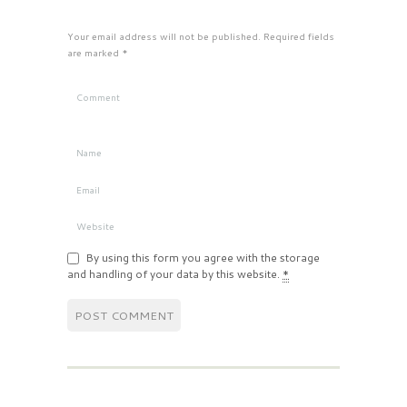
Your email address will not be published. Required fields
are marked *
By using this form you agree with the storage
and handling of your data by this website.
*