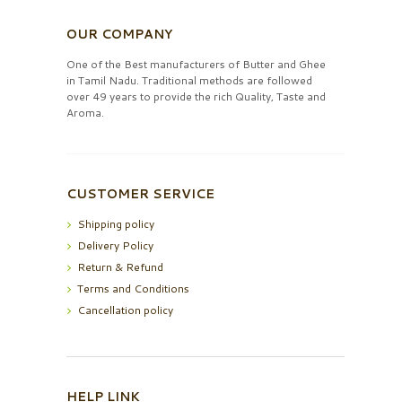
OUR COMPANY
One of the Best manufacturers of Butter and Ghee
in Tamil Nadu. Traditional methods are followed
over 49 years to provide the rich Quality, Taste and
Aroma.
CUSTOMER SERVICE
Shipping policy
Delivery Policy
Return & Refund
Terms and Conditions
Cancellation policy
HELP LINK