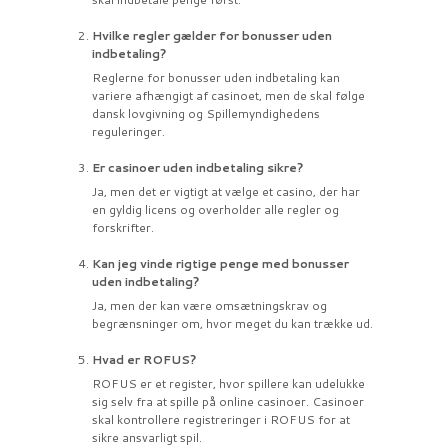
Hvilke regler gælder for bonusser uden
indbetaling?
Reglerne for bonusser uden indbetaling kan
variere afhængigt af casinoet, men de skal følge
dansk lovgivning og Spillemyndighedens
reguleringer.
Er casinoer uden indbetaling sikre?
Ja, men det er vigtigt at vælge et casino, der har
en gyldig licens og overholder alle regler og
forskrifter.
Kan jeg vinde rigtige penge med bonusser
uden indbetaling?
Ja, men der kan være omsætningskrav og
begrænsninger om, hvor meget du kan trække ud.
Hvad er ROFUS?
ROFUS er et register, hvor spillere kan udelukke
sig selv fra at spille på online casinoer. Casinoer
skal kontrollere registreringer i ROFUS for at
sikre ansvarligt spil.