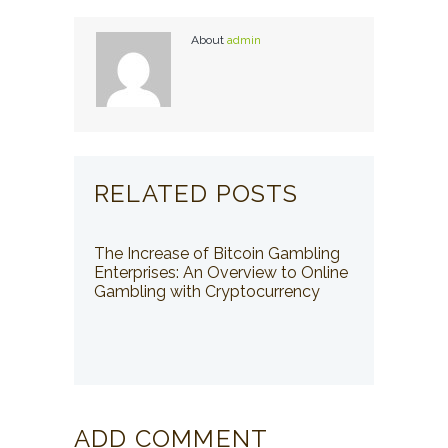
About
admin
RELATED POSTS
The Increase of Bitcoin Gambling
Enterprises: An Overview to Online
Gambling with Cryptocurrency
ADD COMMENT