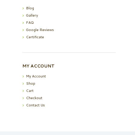
Blog
Gallery
FAQ
Google Reviews
Certificate
MY ACCOUNT
My Account
Shop
Cart
Checkout
Contact Us