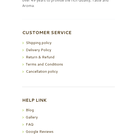
over 49 years to provide the rich Quality, Taste and
Aroma.
CUSTOMER SERVICE
Shipping policy
Delivery Policy
Return & Refund
Terms and Conditions
Cancellation policy
HELP LINK
Blog
Gallery
FAQ
Google Reviews