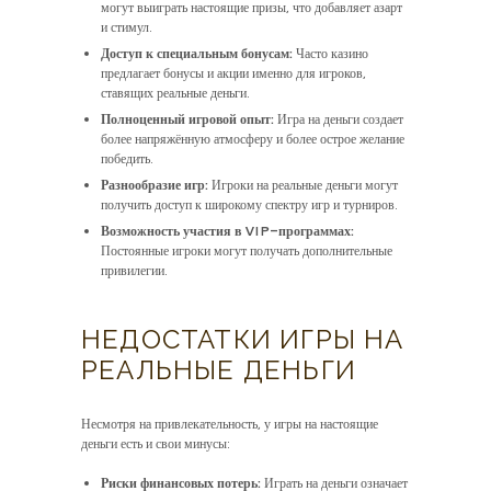
могут выиграть настоящие призы, что добавляет азарт
и стимул.
Доступ к специальным бонусам:
Часто казино
предлагает бонусы и акции именно для игроков,
ставящих реальные деньги.
Полноценный игровой опыт:
Игра на деньги создает
более напряжённую атмосферу и более острое желание
победить.
Разнообразие игр:
Игроки на реальные деньги могут
получить доступ к широкому спектру игр и турниров.
Возможность участия в VIP-программах:
Постоянные игроки могут получать дополнительные
привилегии.
НЕДОСТАТКИ ИГРЫ НА
РЕАЛЬНЫЕ ДЕНЬГИ
Несмотря на привлекательность, у игры на настоящие
деньги есть и свои минусы:
Риски финансовых потерь:
Играть на деньги означает