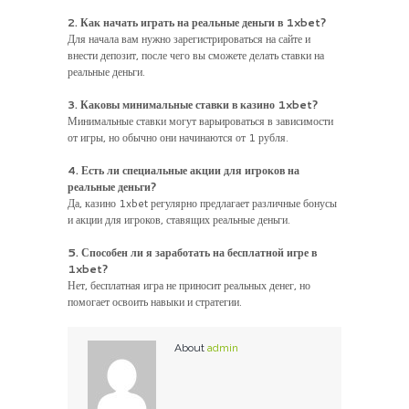
2. Как начать играть на реальные деньги в 1xbet?
Для начала вам нужно зарегистрироваться на сайте и
внести депозит, после чего вы сможете делать ставки на
реальные деньги.
3. Каковы минимальные ставки в казино 1xbet?
Минимальные ставки могут варьироваться в зависимости
от игры, но обычно они начинаются от 1 рубля.
4. Есть ли специальные акции для игроков на
реальные деньги?
Да, казино 1xbet регулярно предлагает различные бонусы
и акции для игроков, ставящих реальные деньги.
5. Способен ли я заработать на бесплатной игре в
1xbet?
Нет, бесплатная игра не приносит реальных денег, но
помогает освоить навыки и стратегии.
About
admin