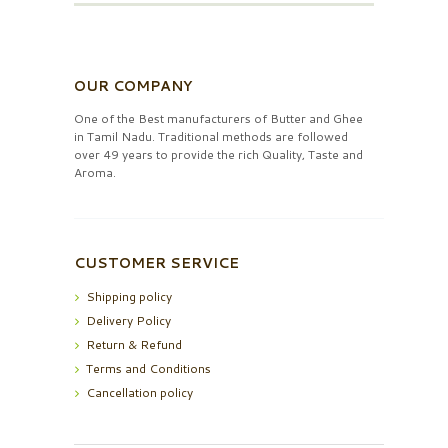
OUR COMPANY
One of the Best manufacturers of Butter and Ghee
in Tamil Nadu. Traditional methods are followed
over 49 years to provide the rich Quality, Taste and
Aroma.
CUSTOMER SERVICE
Shipping policy
Delivery Policy
Return & Refund
Terms and Conditions
Cancellation policy