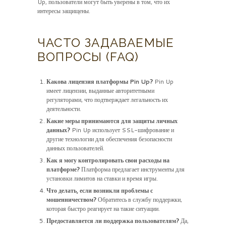
Up, пользователи могут быть уверены в том, что их
интересы защищены.
ЧАСТО ЗАДАВАЕМЫЕ
ВОПРОСЫ (FAQ)
Какова лицензия платформы Pin Up?
Pin Up
имеет лицензии, выданные авторитетными
регуляторами, что подтверждает легальность их
деятельности.
Какие меры принимаются для защиты личных
данных?
Pin Up использует SSL-шифрование и
другие технологии для обеспечения безопасности
данных пользователей.
Как я могу контролировать свои расходы на
платформе?
Платформа предлагает инструменты для
установки лимитов на ставки и время игры.
Что делать, если возникли проблемы с
мошенничеством?
Обратитесь в службу поддержки,
которая быстро реагирует на такие ситуации.
Предоставляется ли поддержка пользователям?
Да,