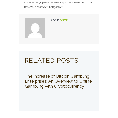
служба поддержки работает круглосуточно и готова
помочь с любыми вопросами.
About
admin
RELATED POSTS
The Increase of Bitcoin Gambling
Enterprises: An Overview to Online
Gambling with Cryptocurrency