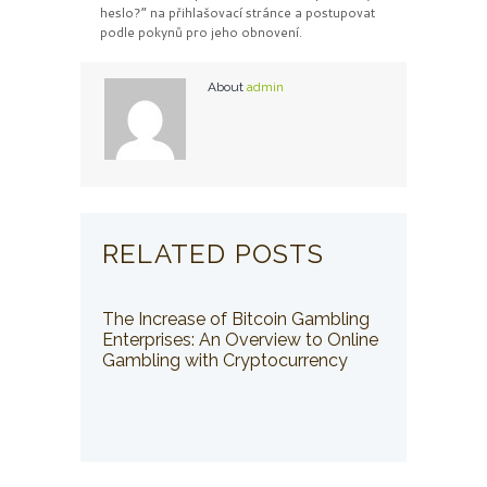
heslo?“ na přihlašovací stránce a postupovat
podle pokynů pro jeho obnovení.
About
admin
RELATED POSTS
The Increase of Bitcoin Gambling
Enterprises: An Overview to Online
Gambling with Cryptocurrency