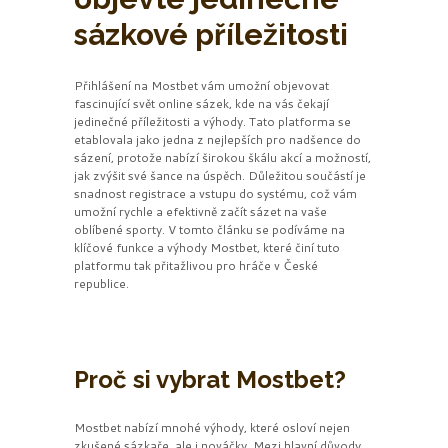
sázkové příležitosti
Přihlášení na Mostbet vám umožní objevovat
fascinující svět online sázek, kde na vás čekají
jedinečné příležitosti a výhody. Tato platforma se
etablovala jako jedna z nejlepších pro nadšence do
sázení, protože nabízí širokou škálu akcí a možností,
jak zvýšit své šance na úspěch. Důležitou součástí je
snadnost registrace a vstupu do systému, což vám
umožní rychle a efektivně začít sázet na vaše
oblíbené sporty. V tomto článku se podíváme na
klíčové funkce a výhody Mostbet, které činí tuto
platformu tak přitažlivou pro hráče v České
republice.
Proč si vybrat Mostbet?
Mostbet nabízí mnohé výhody, které osloví nejen
zkušené sázkaře, ale i nováčky. Mezi hlavní důvody,