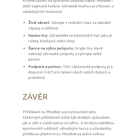
Kromě sázení na sportovní události nabízí Mostbet i
další zajímavé funkce. Uživatelé mohou profitovat i z
následujících možností:
Živé sázení:
Sázejte v reálném čase na aktuální
zápasy a události.
Kasino hry:
Zúčastněte se kasinových her jako je
ruleta, blackjack nebo sloty.
Šance na výhru jackpotu:
Hrajte hry, které
nabízejí obrovské jackpoty a vyhrajte velké
peníze.
Podpora a pomoc:
Tým zákaznické podpory je k
dispozici 24/7 pro řešení všech vašich dotazů a
problémů.
ZÁVĚR
Přihlášení na Mostbet a prozkoumání jeho
sázkových příležitostí může být skvělým způsobem,
jak si užít a zvýšit šance na výhru. S širokou nabídkou
sportovních událostí, výhodnými kurzy a uživatelsky
přívětivou platformou, Mostbet se stává volbou