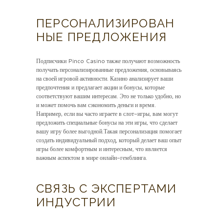
ПЕРСОНАЛИЗИРОВАН
НЫЕ ПРЕДЛОЖЕНИЯ
Подписчики Pinco Casino также получают возможность
получать персонализированные предложения, основываясь
на своей игровой активности. Казино анализирует ваши
предпочтения и предлагает акции и бонусы, которые
соответствуют вашим интересам. Это не только удобно, но
и может помочь вам сэкономить деньги и время.
Например, если вы часто играете в слот-игры, вам могут
предложить специальные бонусы на эти игры, что сделает
вашу игру более выгодной.Такая персонализация помогает
создать индивидуальный подход, который делает ваш опыт
игры более комфортным и интересным, что является
важным аспектом в мире онлайн-гемблинга.
СВЯЗЬ С ЭКСПЕРТАМИ
ИНДУСТРИИ