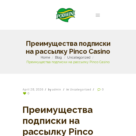
Преимущества подписки
на рассылку Pinco Casino
Home
Blog
Uncategorized
Преимущества подписки на рассылку Pinco Casino
April 28, 2026
by
admin
in
Uncategorized
0
0
Преимущества
подписки на
рассылку Pinco