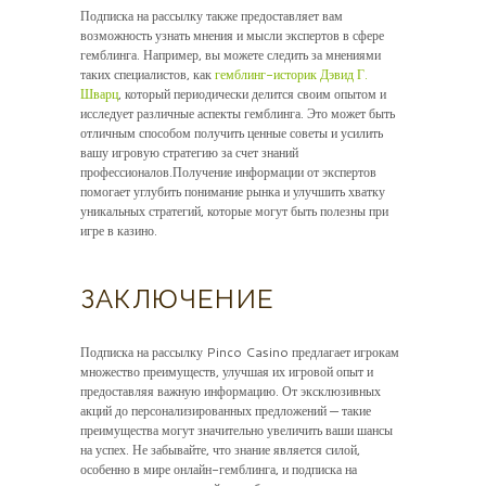
Подписка на рассылку также предоставляет вам
возможность узнать мнения и мысли экспертов в сфере
гемблинга. Например, вы можете следить за мнениями
таких специалистов, как
гемблинг-историк Дэвид Г.
Шварц
, который периодически делится своим опытом и
исследует различные аспекты гемблинга. Это может быть
отличным способом получить ценные советы и усилить
вашу игровую стратегию за счет знаний
профессионалов.Получение информации от экспертов
помогает углубить понимание рынка и улучшить хватку
уникальных стратегий, которые могут быть полезны при
игре в казино.
ЗАКЛЮЧЕНИЕ
Подписка на рассылку Pinco Casino предлагает игрокам
множество преимуществ, улучшая их игровой опыт и
предоставляя важную информацию. От эксклюзивных
акций до персонализированных предложений — такие
преимущества могут значительно увеличить ваши шансы
на успех. Не забывайте, что знание является силой,
особенно в мире онлайн-гемблинга, и подписка на