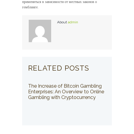
применяться в зависимости от местных законов о
гемблинге.
About
admin
RELATED POSTS
The Increase of Bitcoin Gambling
Enterprises: An Overview to Online
Gambling with Cryptocurrency