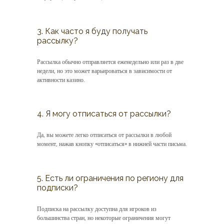
3. Как часто я буду получать
рассылку?
Рассылка обычно отправляется еженедельно или раз в две
недели, но это может варьироваться в зависимости от
активности казино.
4. Я могу отписаться от рассылки?
Да, вы можете легко отписаться от рассылки в любой
момент, нажав кнопку «отписаться» в нижней части письма.
5. Есть ли ограничения по региону для
подписки?
Подписка на рассылку доступна для игроков из
большинства стран, но некоторые ограничения могут