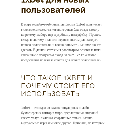
пользователей
В мире онлайн-гемблинга платформа 1xbet привлекает
внимание множества новых игроков благодаря своему
широкому выбору игр и удобному интерфейсу. Процесс
входа в систему является первым шагом для каждого
нового пользователя, и важно понимать, как именно это
сделать. В данной статье мы рассмотрим основные шаги,
связанные с процессом входа на сайт 1xbet, а также
предоставим полезные советы для новых пользователей.
ЧТО ТАКОЕ 1XBET И
ПОЧЕМУ СТОИТ ЕГО
ИСПОЛЬЗОВАТЬ
1xbet — это одна из самых популярных онлайн-
букмекерских контор в мире, предлагающая широкий
спектр услуг, включая спортивные ставки, казино,
виртуальные игры и многое другое. Причины, по которым