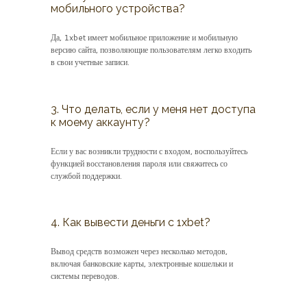
мобильного устройства?
Да, 1xbet имеет мобильное приложение и мобильную
версию сайта, позволяющие пользователям легко входить
в свои учетные записи.
3. Что делать, если у меня нет доступа
к моему аккаунту?
Если у вас возникли трудности с входом, воспользуйтесь
функцией восстановления пароля или свяжитесь со
службой поддержки.
4. Как вывести деньги с 1xbet?
Вывод средств возможен через несколько методов,
включая банковские карты, электронные кошельки и
системы переводов.