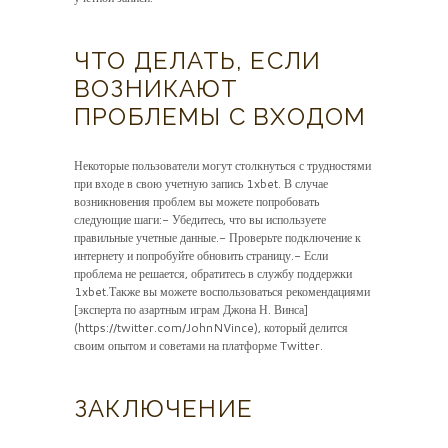
ЧТО ДЕЛАТЬ, ЕСЛИ
ВОЗНИКАЮТ
ПРОБЛЕМЫ С ВХОДОМ
Некоторые пользователи могут столкнуться с трудностями
при входе в свою учетную запись 1xbet. В случае
возникновения проблем вы можете попробовать
следующие шаги:- Убедитесь, что вы используете
правильные учетные данные.- Проверьте подключение к
интернету и попробуйте обновить страницу.- Если
проблема не решается, обратитесь в службу поддержки
1xbet.Также вы можете воспользоваться рекомендациями
[эксперта по азартным играм Джона Н. Винса]
(https://twitter.com/JohnNVince), который делится
своим опытом и советами на платформе Twitter.
ЗАКЛЮЧЕНИЕ