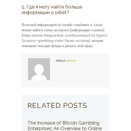
5. Где я могу найти больше
информации о 1xbet?
Полезной информацией об онлайн-гемблинге и 1xbet
можно найти в статье на портале [информации о казино]
(https://www.theguardian.com/business/2023/jan/1
5/casino-gambling-risks-faces-scrutiny), которая
описывает текущие тренды и риски в этой сфере.
About
admin
RELATED POSTS
The Increase of Bitcoin Gambling
Enterprises: An Overview to Online