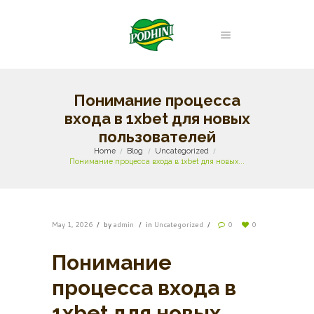
Понимание процесса
входа в 1xbet для новых
пользователей
Home
Blog
Uncategorized
Понимание процесса входа в 1xbet для новых...
May 1, 2026
by
admin
in
Uncategorized
0
0
Понимание
процесса входа в
1xbet для новых