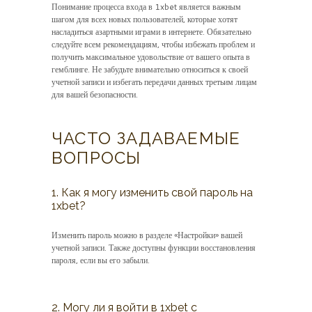
Понимание процесса входа в 1xbet является важным
шагом для всех новых пользователей, которые хотят
насладиться азартными играми в интернете. Обязательно
следуйте всем рекомендациям, чтобы избежать проблем и
получить максимальное удовольствие от вашего опыта в
гемблинге. Не забудьте внимательно относиться к своей
учетной записи и избегать передачи данных третьим лицам
для вашей безопасности.
ЧАСТО ЗАДАВАЕМЫЕ
ВОПРОСЫ
1. Как я могу изменить свой пароль на
1xbet?
Изменить пароль можно в разделе «Настройки» вашей
учетной записи. Также доступны функции восстановления
пароля, если вы его забыли.
2. Могу ли я войти в 1xbet с