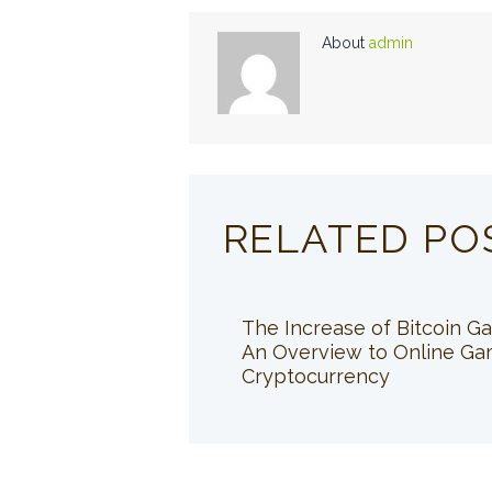
About
admin
RELATED PO
The Increase of Bitcoin Ga
An Overview to Online Ga
Cryptocurrency