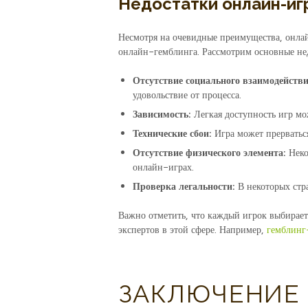
Недостатки онлайн-игр
Несмотря на очевидные преимущества, онлай
онлайн-гемблинга. Рассмотрим основные не
Отсутствие социального взаимодействи
удовольствие от процесса.
Зависимость:
Легкая доступность игр мо
Технические сбои:
Игра может прерватьс
Отсутствие физического элемента:
Неко
онлайн-играх.
Проверка легальности:
В некоторых стра
Важно отметить, что каждый игрок выбирает
экспертов в этой сфере. Например,
гемблинг
ЗАКЛЮЧЕНИЕ