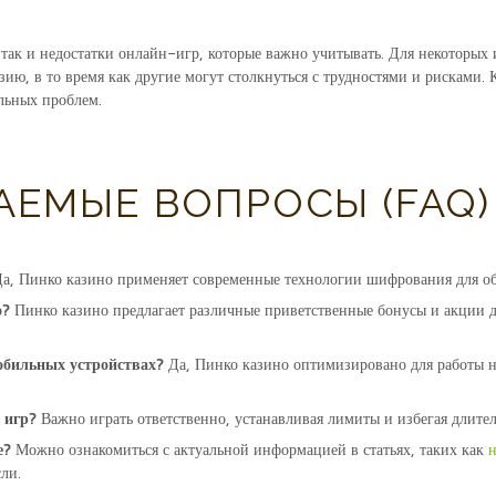
 так и недостатки онлайн-игр, которые важно учитывать. Для некоторых
зию, в то время как другие могут столкнуться с трудностями и рисками.
льных проблем.
АЕМЫЕ ВОПРОСЫ (FAQ)
а, Пинко казино применяет современные технологии шифрования для обе
о?
Пинко казино предлагает различные приветственные бонусы и акции д
обильных устройствах?
Да, Пинко казино оптимизировано для работы н
 игр?
Важно играть ответственно, устанавливая лимиты и избегая длите
е?
Можно ознакомиться с актуальной информацией в статьях, таких как
ли.