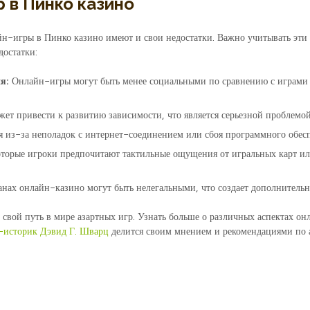
 в Пинко казино
н-игры в Пинко казино имеют и свои недостатки. Важно учитывать эти 
достатки:
я:
Онлайн-игры могут быть менее социальными по сравнению с играми 
жет привести к развитию зависимости, что является серьезной проблемой
я из-за неполадок с интернет-соединением или сбоя программного обес
торые игроки предпочитают тактильные ощущения от игральных карт или 
нах онлайн-казино могут быть нелегальными, что создает дополнительн
 свой путь в мире азартных игр. Узнать больше о различных аспектах о
-историк Дэвид Г. Шварц
делится своим мнением и рекомендациями по 