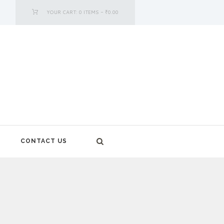
YOUR CART:
0 ITEMS
-
₹0.00
CONTACT US