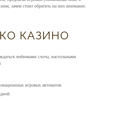
ним, зачем стоит обратить на них внимание.
КО КАЗИНО
лаждаться любимыми слоты, настольными
:
новационных игровых автоматов.
одной.