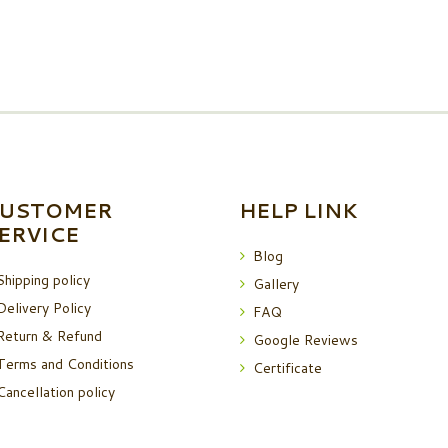
USTOMER
HELP LINK
ERVICE
Blog
Shipping policy
Gallery
Delivery Policy
FAQ
Return & Refund
Google Reviews
Terms and Conditions
Certificate
Cancellation policy