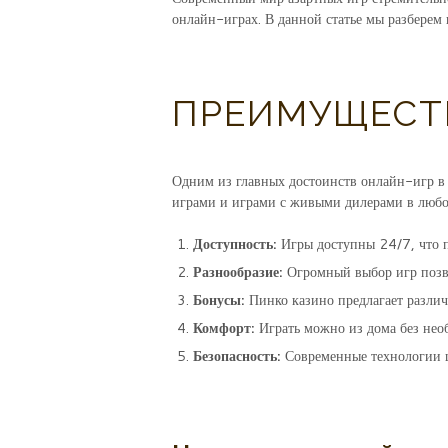
онлайн-играх. В данной статье мы разберем
ПРЕИМУЩЕСТВ
Одним из главных достоинств онлайн-игр в 
играми и играми с живыми дилерами в любо
Доступность:
Игры доступны 24/7, что п
Разнообразие:
Огромный выбор игр позво
Бонусы:
Пинко казино предлагает различ
Комфорт:
Играть можно из дома без необ
Безопасность:
Современные технологии ш