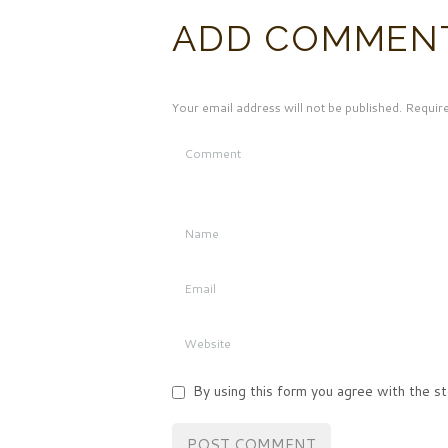
ADD COMMEN
Your email address will not be published. Requir
By using this form you agree with the st