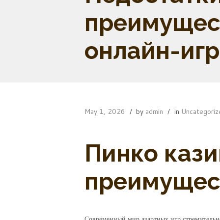
преимущес
онлайн-игр
May 1, 2026
by
admin
in
Uncategoriz
Пинко кази
преимущес
Современный мир азартных игр стремительно