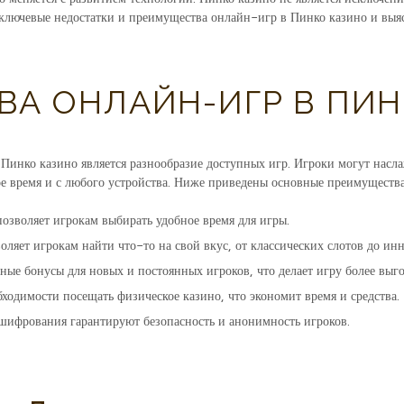
 ключевые недостатки и преимущества онлайн-игр в Пинко казино и выяс
А ОНЛАЙН-ИГР В ПИН
Пинко казино является разнообразие доступных игр. Игроки могут нас
е время и с любого устройства. Ниже приведены основные преимущества
озволяет игрокам выбирать удобное время для игры.
ляет игрокам найти что-то на свой вкус, от классических слотов до ин
ные бонусы для новых и постоянных игроков, что делает игру более выг
ходимости посещать физическое казино, что экономит время и средства.
ифрования гарантируют безопасность и анонимность игроков.