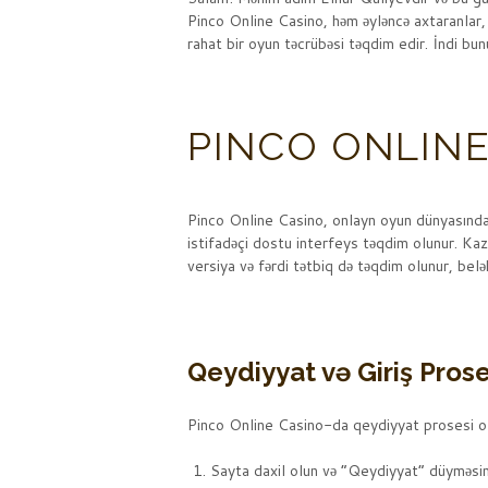
Pinco Online Casino, həm əyləncə axtaranlar,
rahat bir oyun təcrübəsi təqdim edir. İndi bun
PINCO ONLIN
Pinco Online Casino, onlayn oyun dünyasında t
istifadəçi dostu interfeys təqdim olunur. Kaz
versiya və fərdi tətbiq də təqdim olunur, belək
Qeydiyyat və Giriş Prose
Pinco Online Casino-da qeydiyyat prosesi old
Sayta daxil olun və “Qeydiyyat” düyməsin