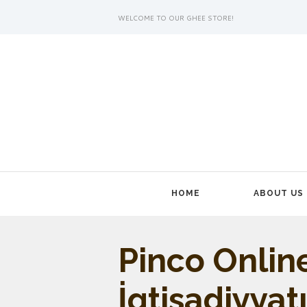
WELCOME TO OUR GHEE STORE!
HOME
ABOUT US
Pinco Onlin
İqtisadiyya