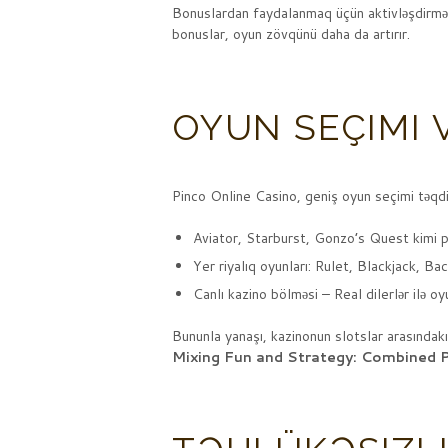
Bonuslardan faydalanmaq üçün aktivləşdirmək
bonuslar, oyun zövqünü daha da artırır.
OYUN SEÇIMI 
Pinco Online Casino, geniş oyun seçimi təqdi
Aviator, Starburst, Gonzo’s Quest kimi p
Yer riyalıq oyunları: Rulet, Blackjack, Bac
Canlı kazino bölməsi – Real dilerlər ilə o
Bununla yanaşı, kazinonun slotslar arasındak
Mixing Fun and Strategy: Combined P