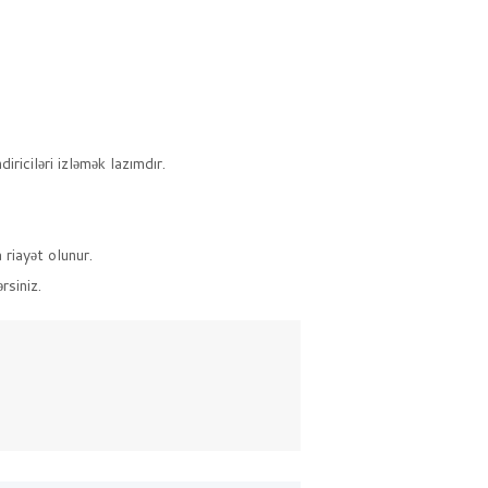
riciləri izləmək lazımdır.
 riayət olunur.
rsiniz.