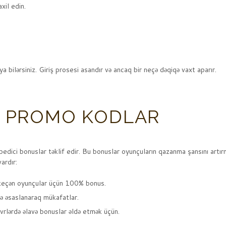
xil edin.
.
a bilərsiniz. Giriş prosesi asandır və ancaq bir neçə dəqiqə vaxt aparır.
 PROMO KODLAR
bedici bonuslar təklif edir. Bu bonuslar oyunçuların qazanma şansını art
ardır:
 keçən oyunçular üçün 100% bonus.
nə əsaslanaraq mükafatlar.
rlərdə əlavə bonuslar əldə etmək üçün.