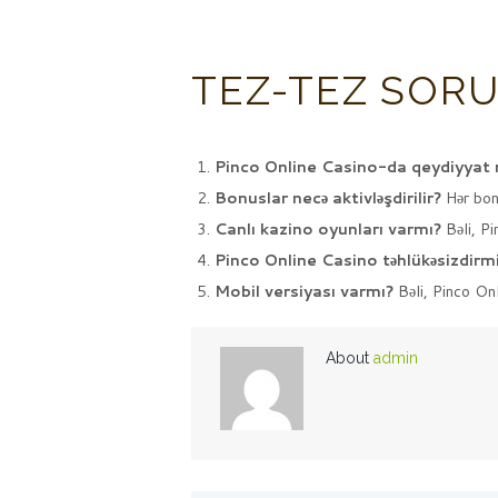
TEZ-TEZ SORU
Pinco Online Casino-da qeydiyyat n
Bonuslar necə aktivləşdirilir?
Hər bonu
Canlı kazino oyunları varmı?
Bəli, Pi
Pinco Online Casino təhlükəsizdirm
Mobil versiyası varmı?
Bəli, Pinco Onl
About
admin