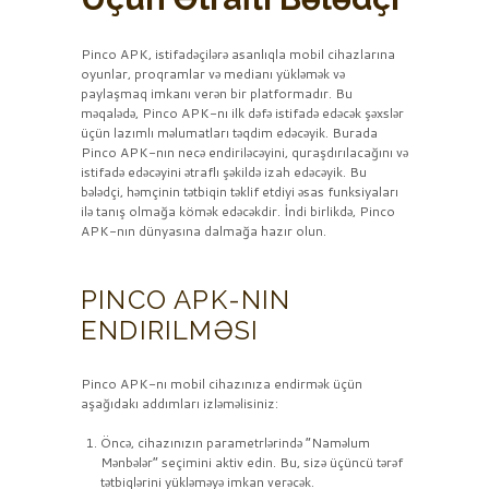
Pinco APK, istifadəçilərə asanlıqla mobil cihazlarına
oyunlar, proqramlar və medianı yükləmək və
paylaşmaq imkanı verən bir platformadır. Bu
məqalədə, Pinco APK-nı ilk dəfə istifadə edəcək şəxslər
üçün lazımlı məlumatları təqdim edəcəyik. Burada
Pinco APK-nın necə endiriləcəyini, quraşdırılacağını və
istifadə edəcəyini ətraflı şəkildə izah edəcəyik. Bu
bələdçi, həmçinin tətbiqin təklif etdiyi əsas funksiyaları
ilə tanış olmağa kömək edəcəkdir. İndi birlikdə, Pinco
APK-nın dünyasına dalmağa hazır olun.
PINCO APK-NIN
ENDIRILMƏSI
Pinco APK-nı mobil cihazınıza endirmək üçün
aşağıdakı addımları izləməlisiniz:
Öncə, cihazınızın parametrlərində “Naməlum
Mənbələr” seçimini aktiv edin. Bu, sizə üçüncü tərəf
tətbiqlərini yükləməyə imkan verəcək.