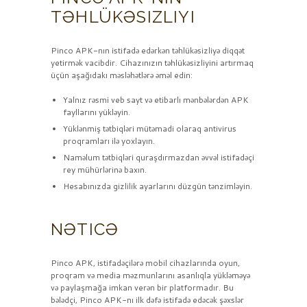
TƏHLÜKƏSIZLIYI
Pinco APK-nın istifadə edərkən təhlükəsizliyə diqqət
yetirmək vacibdir. Cihazınızın təhlükəsizliyini artırmaq
üçün aşağıdakı məsləhətlərə əməl edin:
Yalnız rəsmi veb sayt və etibarlı mənbələrdən APK
fayllarını yükləyin.
Yüklənmiş tətbiqləri mütəmadi olaraq antivirus
proqramları ilə yoxlayın.
Naməlum tətbiqləri quraşdırmazdan əvvəl istifadəçi
rey mühürlərinə baxın.
Hesabınızda gizlilik ayarlarını düzgün tənzimləyin.
NƏTICƏ
Pinco APK, istifadəçilərə mobil cihazlarında oyun,
proqram və media məzmunlarını asanlıqla yükləməyə
və paylaşmağa imkan verən bir platformadır. Bu
bələdçi, Pinco APK-nı ilk dəfə istifadə edəcək şəxslər