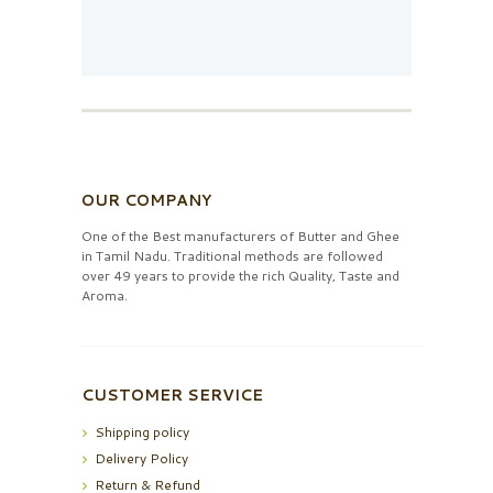
OUR COMPANY
One of the Best manufacturers of Butter and Ghee
in Tamil Nadu. Traditional methods are followed
over 49 years to provide the rich Quality, Taste and
Aroma.
CUSTOMER SERVICE
Shipping policy
Delivery Policy
Return & Refund