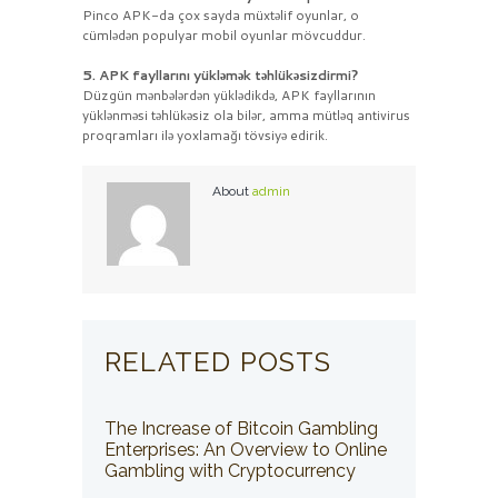
Pinco APK-da çox sayda müxtəlif oyunlar, o
cümlədən populyar mobil oyunlar mövcuddur.
5. APK fayllarını yükləmək təhlükəsizdirmi?
Düzgün mənbələrdən yüklədikdə, APK fayllarının
yüklənməsi təhlükəsiz ola bilər, amma mütləq antivirus
proqramları ilə yoxlamağı tövsiyə edirik.
About
admin
RELATED POSTS
The Increase of Bitcoin Gambling
Enterprises: An Overview to Online
Gambling with Cryptocurrency