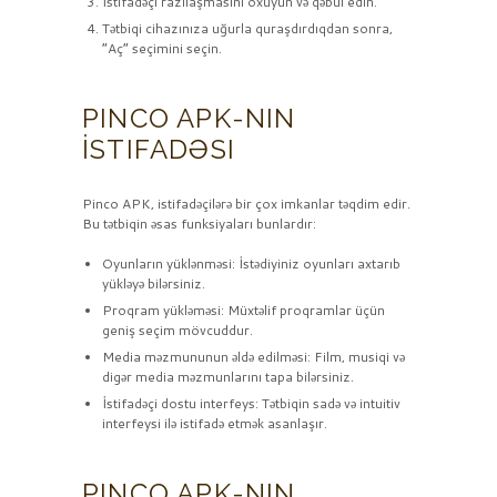
İstifadəçi razılaşmasını oxuyun və qəbul edin.
Tətbiqi cihazınıza uğurla quraşdırdıqdan sonra,
“Aç” seçimini seçin.
PINCO APK-NIN
İSTIFADƏSI
Pinco APK, istifadəçilərə bir çox imkanlar təqdim edir.
Bu tətbiqin əsas funksiyaları bunlardır:
Oyunların yüklənməsi: İstədiyiniz oyunları axtarıb
yükləyə bilərsiniz.
Proqram yükləməsi: Müxtəlif proqramlar üçün
geniş seçim mövcuddur.
Media məzmununun əldə edilməsi: Film, musiqi və
digər media məzmunlarını tapa bilərsiniz.
İstifadəçi dostu interfeys: Tətbiqin sadə və intuitiv
interfeysi ilə istifadə etmək asanlaşır.
PINCO APK-NIN