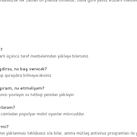
əhlükəsizlik hər zaman ön planda olmalıdır, buna görə yalnız etibarlı mənbə
m?
lı üçüncü tərəf mənbələrindən yükləyə bilərsiniz.
dirsə, nə baş verəcək?
i quraşdıra bilməyəcəksiniz.
şıram, nə etməliyəm?
ızı yoxlayın və tətbiqi yenidən yükləyin.
ilərəm?
 cümlədən populyar mobil oyunlar mövcuddur.
rmi?
n yüklənməsi təhlükəsiz ola bilər, amma mütləq antivirus proqramları ilə 