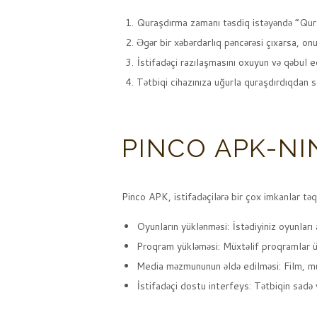
Quraşdırma zamanı təsdiq istəyəndə “Qura
Əgər bir xəbərdarlıq pəncərəsi çıxarsa, onu
İstifadəçi razılaşmasını oxuyun və qəbul e
Tətbiqi cihazınıza uğurla quraşdırdıqdan s
PINCO APK-NI
Pinco APK, istifadəçilərə bir çox imkanlar təq
Oyunların yüklənməsi: İstədiyiniz oyunları a
Proqram yükləməsi: Müxtəlif proqramlar 
Media məzmununun əldə edilməsi: Film, mus
İstifadəçi dostu interfeys: Tətbiqin sadə v