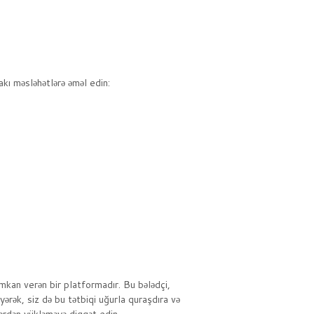
akı məsləhətlərə əməl edin:
mkan verən bir platformadır. Bu bələdçi,
ərək, siz də bu tətbiqi uğurla quraşdıra və