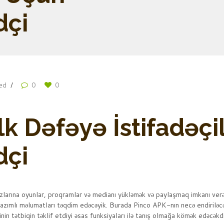
dçi
ed
0
0
lk Dəfəyə İstifadəç
dçi
hazlarına oyunlar, proqramlar və medianı yükləmək və paylaşmaq imkanı ver
lazımlı məlumatları təqdim edəcəyik. Burada Pinco APK-nın necə endiriləcəyi
çinin tətbiqin təklif etdiyi əsas funksiyaları ilə tanış olmağa kömək edəcək