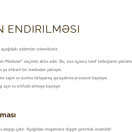
N ENDIRILMƏSI
şağıdakı addımları izləməlisiniz:
m Mənbələr” seçimini aktiv edin. Bu, sizə üçüncü tərəf tətbiqlərini yükləm
ya etibarlı bir mənbədən yükləyin.
 tapın və üzərinə tıklayaraq quraşdırma prosesini başlayın.
 açın və istifadə etməyə başlayın.
lması
ə dəqiqə çəkir. Aşağıdakı məqamlara diqqət yetirmək önəmlidir: