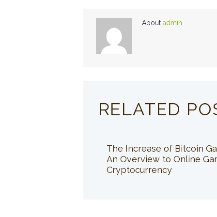
About
admin
RELATED PO
The Increase of Bitcoin Ga
An Overview to Online Ga
Cryptocurrency