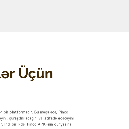
ilər Üçün
ən bir platformadır. Bu məqalədə, Pinco
ni, quraşdırılacağını və istifadə edəcəyini
dir. İndi birlikdə, Pinco APK-nın dünyasına