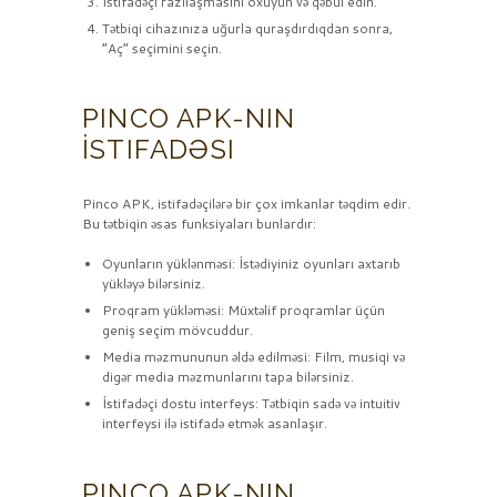
İstifadəçi razılaşmasını oxuyun və qəbul edin.
Tətbiqi cihazınıza uğurla quraşdırdıqdan sonra,
“Aç” seçimini seçin.
PINCO APK-NIN
İSTIFADƏSI
Pinco APK, istifadəçilərə bir çox imkanlar təqdim edir.
Bu tətbiqin əsas funksiyaları bunlardır:
Oyunların yüklənməsi: İstədiyiniz oyunları axtarıb
yükləyə bilərsiniz.
Proqram yükləməsi: Müxtəlif proqramlar üçün
geniş seçim mövcuddur.
Media məzmununun əldə edilməsi: Film, musiqi və
digər media məzmunlarını tapa bilərsiniz.
İstifadəçi dostu interfeys: Tətbiqin sadə və intuitiv
interfeysi ilə istifadə etmək asanlaşır.
PINCO APK-NIN