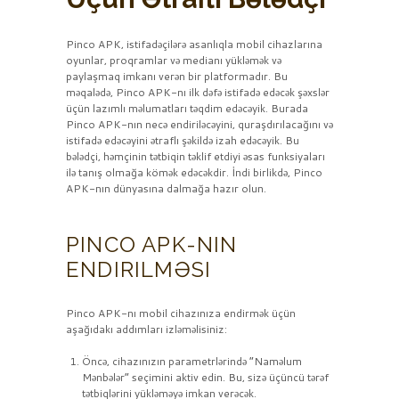
Pinco APK, istifadəçilərə asanlıqla mobil cihazlarına
oyunlar, proqramlar və medianı yükləmək və
paylaşmaq imkanı verən bir platformadır. Bu
məqalədə, Pinco APK-nı ilk dəfə istifadə edəcək şəxslər
üçün lazımlı məlumatları təqdim edəcəyik. Burada
Pinco APK-nın necə endiriləcəyini, quraşdırılacağını və
istifadə edəcəyini ətraflı şəkildə izah edəcəyik. Bu
bələdçi, həmçinin tətbiqin təklif etdiyi əsas funksiyaları
ilə tanış olmağa kömək edəcəkdir. İndi birlikdə, Pinco
APK-nın dünyasına dalmağa hazır olun.
PINCO APK-NIN
ENDIRILMƏSI
Pinco APK-nı mobil cihazınıza endirmək üçün
aşağıdakı addımları izləməlisiniz:
Öncə, cihazınızın parametrlərində “Naməlum
Mənbələr” seçimini aktiv edin. Bu, sizə üçüncü tərəf
tətbiqlərini yükləməyə imkan verəcək.