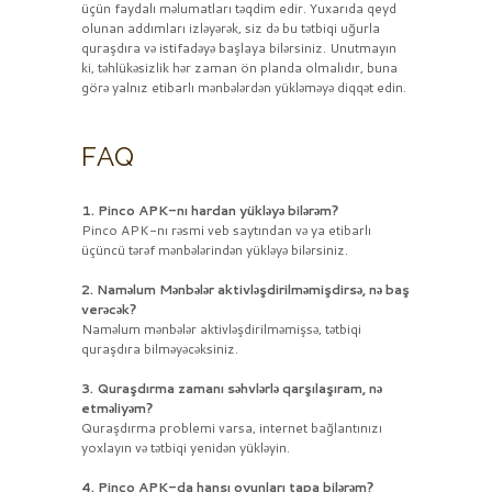
üçün faydalı məlumatları təqdim edir. Yuxarıda qeyd
olunan addımları izləyərək, siz də bu tətbiqi uğurla
quraşdıra və istifadəyə başlaya bilərsiniz. Unutmayın
ki, təhlükəsizlik hər zaman ön planda olmalıdır, buna
görə yalnız etibarlı mənbələrdən yükləməyə diqqət edin.
FAQ
1. Pinco APK-nı hardan yükləyə bilərəm?
Pinco APK-nı rəsmi veb saytından və ya etibarlı
üçüncü tərəf mənbələrindən yükləyə bilərsiniz.
2. Naməlum Mənbələr aktivləşdirilməmişdirsə, nə baş
verəcək?
Naməlum mənbələr aktivləşdirilməmişsə, tətbiqi
quraşdıra bilməyəcəksiniz.
3. Quraşdırma zamanı səhvlərlə qarşılaşıram, nə
etməliyəm?
Quraşdırma problemi varsa, internet bağlantınızı
yoxlayın və tətbiqi yenidən yükləyin.
4. Pinco APK-da hansı oyunları tapa bilərəm?