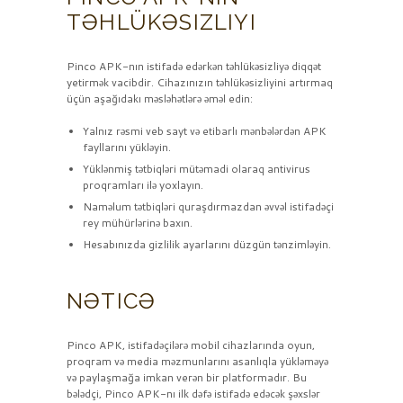
TƏHLÜKƏSIZLIYI
Pinco APK-nın istifadə edərkən təhlükəsizliyə diqqət
yetirmək vacibdir. Cihazınızın təhlükəsizliyini artırmaq
üçün aşağıdakı məsləhətlərə əməl edin:
Yalnız rəsmi veb sayt və etibarlı mənbələrdən APK
fayllarını yükləyin.
Yüklənmiş tətbiqləri mütəmadi olaraq antivirus
proqramları ilə yoxlayın.
Naməlum tətbiqləri quraşdırmazdan əvvəl istifadəçi
rey mühürlərinə baxın.
Hesabınızda gizlilik ayarlarını düzgün tənzimləyin.
NƏTICƏ
Pinco APK, istifadəçilərə mobil cihazlarında oyun,
proqram və media məzmunlarını asanlıqla yükləməyə
və paylaşmağa imkan verən bir platformadır. Bu
bələdçi, Pinco APK-nı ilk dəfə istifadə edəcək şəxslər