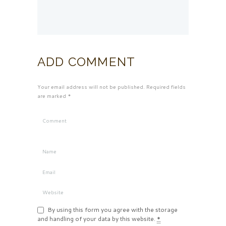
ADD COMMENT
Your email address will not be published. Required fields
are marked *
By using this form you agree with the storage
and handling of your data by this website.
*