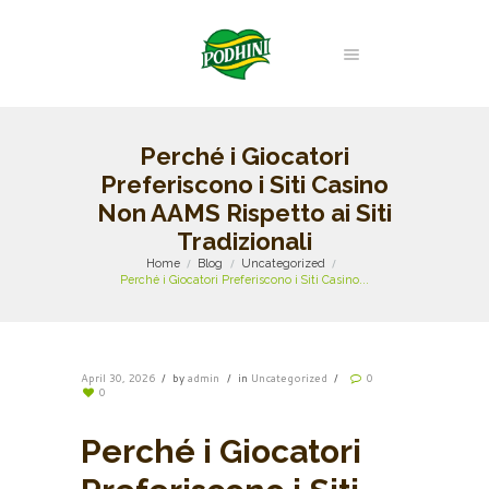
Perché i Giocatori
Preferiscono i Siti Casino
Non AAMS Rispetto ai Siti
Tradizionali
Home
Blog
Uncategorized
Perché i Giocatori Preferiscono i Siti Casino...
April 30, 2026
by
admin
in
Uncategorized
0
0
Perché i Giocatori