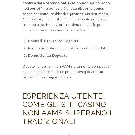
bonus e delle promozioni. I casinò non AAMS sono
noti per offrire bonus più allettanti, come bonus
senza deposito, cashback e promozioni settimanali.
Al contrario, le piattaforme tradizionali tendono a
limitarsi a poche opzioni, rendendo difficile per i
giocatori massimizzare il loro bankroll.
Bonus di Benvenuto Cospicui
Promozioni Ricorrenti e Programmi di Fedeltà
Bonus Senza Deposito
Questo rende i siti non AAMS altamente competitivi
e attraenti, specialmente per i nuovi giocatori in
cerca di un vantaggio iniziale.
ESPERIENZA UTENTE:
COME GLI SITI CASINO
NON AAMS SUPERANO I
TRADIZIONALI