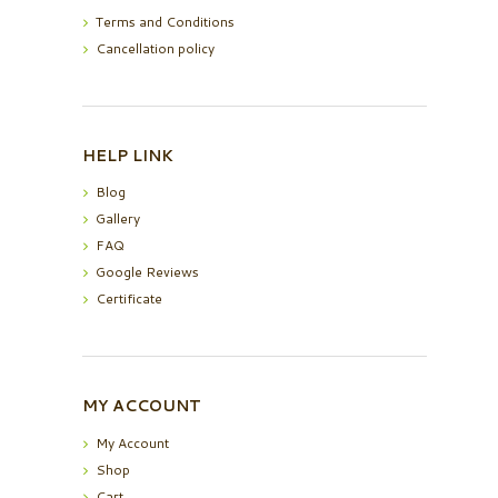
Terms and Conditions
Cancellation policy
HELP LINK
Blog
Gallery
FAQ
Google Reviews
Certificate
MY ACCOUNT
My Account
Shop
Cart