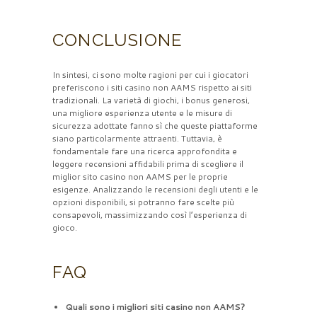
CONCLUSIONE
In sintesi, ci sono molte ragioni per cui i giocatori
preferiscono i siti casino non AAMS rispetto ai siti
tradizionali. La varietà di giochi, i bonus generosi,
una migliore esperienza utente e le misure di
sicurezza adottate fanno sì che queste piattaforme
siano particolarmente attraenti. Tuttavia, è
fondamentale fare una ricerca approfondita e
leggere recensioni affidabili prima di scegliere il
miglior sito casino non AAMS per le proprie
esigenze. Analizzando le recensioni degli utenti e le
opzioni disponibili, si potranno fare scelte più
consapevoli, massimizzando così l’esperienza di
gioco.
FAQ
Quali sono i migliori siti casino non AAMS?