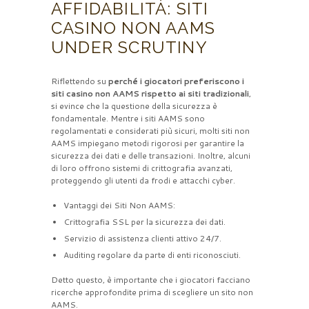
AFFIDABILITÀ: SITI
CASINO NON AAMS
UNDER SCRUTINY
Riflettendo su
perché i giocatori preferiscono i
siti casino non AAMS rispetto ai siti tradizionali
,
si evince che la questione della sicurezza è
fondamentale. Mentre i siti AAMS sono
regolamentati e considerati più sicuri, molti siti non
AAMS impiegano metodi rigorosi per garantire la
sicurezza dei dati e delle transazioni. Inoltre, alcuni
di loro offrono sistemi di crittografia avanzati,
proteggendo gli utenti da frodi e attacchi cyber.
Vantaggi dei Siti Non AAMS:
Crittografia SSL per la sicurezza dei dati.
Servizio di assistenza clienti attivo 24/7.
Auditing regolare da parte di enti riconosciuti.
Detto questo, è importante che i giocatori facciano
ricerche approfondite prima di scegliere un sito non
AAMS.