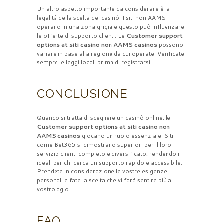
Un altro aspetto importante da considerare è la
legalità della scelta del casinò. I siti non AAMS
operano in una zona grigia e questo può influenzare
le offerte di supporto clienti. Le
Customer support
options at siti casino non AAMS casinos
possono
variare in base alla regione da cui operate. Verificate
sempre le leggi locali prima di registrarsi.
CONCLUSIONE
Quando si tratta di scegliere un casinò online, le
Customer support options at siti casino non
AAMS casinos
giocano un ruolo essenziale. Siti
come Bet365 si dimostrano superiori per il loro
servizio clienti completo e diversificato, rendendoli
ideali per chi cerca un supporto rapido e accessibile.
Prendete in considerazione le vostre esigenze
personali e fate la scelta che vi farà sentire più a
vostro agio.
FAQ