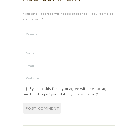
Your email address will not be published. Required fields
are marked *
By using this form you agree with the storage
and handling of your data by this website.
*