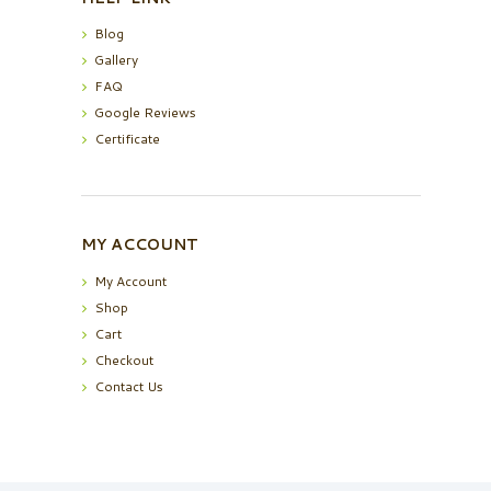
Blog
Gallery
FAQ
Google Reviews
Certificate
MY ACCOUNT
My Account
Shop
Cart
Checkout
Contact Us