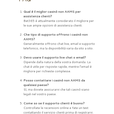
Qual è il miglior casinò non AAMS per
assistenza clienti?
Bet365 è attualmente considerato il migliore per
le sue ampie opzioni di assistenza clienti.
Che tipo di supporto offrono i casinò non
AAMS?
Generalmente offrono chat live, email e supporto
telefonico, ma la disponibilità varia da sito a sito.
Devo usare il supporto live chat o email?
Dipende dalla natura della vostra domanda. La
chat è utile per risposte rapide, mentre l’email è
migliore per richieste complesse.
Posso contattare i casinò non AAMS da
qualsiasi paese?
Sì, ma dovete assicurarvi che tali casinò siano
legali nel vostro paese.
Come so se il supporto clienti è buono?
Controllate le recensioni online e fate un test
contattando il servizio clienti prima di registrarvi.