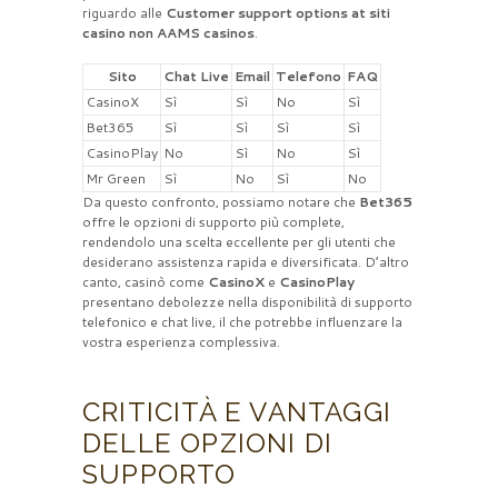
riguardo alle
Customer support options at siti
casino non AAMS casinos
.
Sito
Chat Live
Email
Telefono
FAQ
CasinoX
Sì
Sì
No
Sì
Bet365
Sì
Sì
Sì
Sì
CasinoPlay
No
Sì
No
Sì
Mr Green
Sì
No
Sì
No
Da questo confronto, possiamo notare che
Bet365
offre le opzioni di supporto più complete,
rendendolo una scelta eccellente per gli utenti che
desiderano assistenza rapida e diversificata. D’altro
canto, casinò come
CasinoX
e
CasinoPlay
presentano debolezze nella disponibilità di supporto
telefonico e chat live, il che potrebbe influenzare la
vostra esperienza complessiva.
CRITICITÀ E VANTAGGI
DELLE OPZIONI DI
SUPPORTO