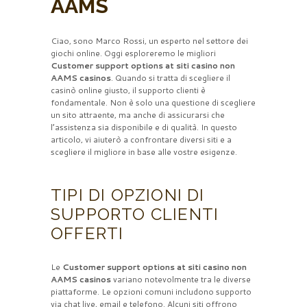
AAMS
Ciao, sono Marco Rossi, un esperto nel settore dei
giochi online. Oggi esploreremo le migliori
Customer support options at siti casino non
AAMS casinos
. Quando si tratta di scegliere il
casinò online giusto, il supporto clienti è
fondamentale. Non è solo una questione di scegliere
un sito attraente, ma anche di assicurarsi che
l’assistenza sia disponibile e di qualità. In questo
articolo, vi aiuterò a confrontare diversi siti e a
scegliere il migliore in base alle vostre esigenze.
TIPI DI OPZIONI DI
SUPPORTO CLIENTI
OFFERTI
Le
Customer support options at siti casino non
AAMS casinos
variano notevolmente tra le diverse
piattaforme. Le opzioni comuni includono supporto
via chat live, email e telefono. Alcuni siti offrono