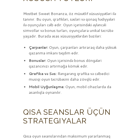
Mоstbet Sweet Bonanza, öz müxətlif xüsusiyyətləri ilə
tanınır. Bu oyun, qrafikləri, səsləri və qonaq hədiyyələri
ilə oyunçuları cəlb edir. Oyun içərisindəki əyləncəli
simvollar və bonus turları, oyunçulara unikal təcrübə
yaşadır. Burada əsas xüsusiyyətlərdən bəziləri:
Çarpanlar:
Oyun, çarpanları artıraraq daha yüksək
qazanma imkanı təqdim edir.
Bonuslar:
Oyun içərisində bonus döngələri
qazancınızı artırmağa kömək edir.
Qrafika və Səs:
Rəngarəng qrafika və cəlbedici
musiqi oyun təcrübəsini daha zövqlü edir.
Mobil Uyğunlaşma:
Oyun, mobil cihazlarda da
asanlıqla oynanılır.
QISA SEANSLAR ÜÇÜN
STRATEGIYALAR
Qısa oyun seanslarından maksimum yararlanmaq