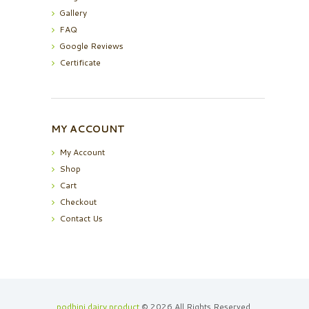
Gallery
FAQ
Google Reviews
Certificate
MY ACCOUNT
My Account
Shop
Cart
Checkout
Contact Us
podhini dairy product
© 2026 All Rights Reserved.