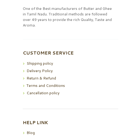
One of the Best manufacturers of Butter and Ghee
in Tamil Nadu. Traditional methods are followed
over 49 years to provide the rich Quality, Taste and
Aroma.
CUSTOMER SERVICE
Shipping policy
Delivery Policy
Return & Refund
Terms and Conditions
Cancellation policy
HELP LINK
Blog