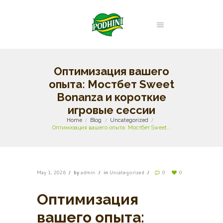
Оптимизация вашего
опыта: Мостбет Sweet
Bonanza и короткие
игровые сессии
Home
Blog
Uncategorized
Оптимизация вашего опыта: Мостбет Sweet...
May 1, 2026
by
admin
in
Uncategorized
0
0
Оптимизация
вашего опыта: