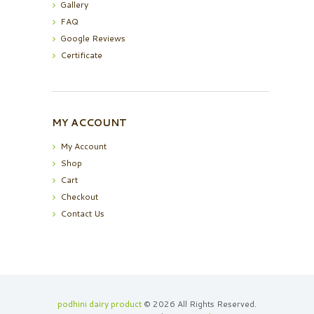
Gallery
FAQ
Google Reviews
Certificate
MY ACCOUNT
My Account
Shop
Cart
Checkout
Contact Us
podhini dairy product
© 2026 All Rights Reserved.