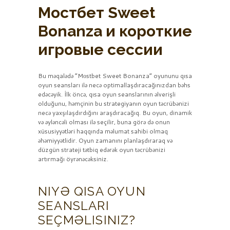
Мостбет Sweet
Bonanza и короткие
игровые сессии
Bu məqalədə “Mоstbet Sweet Bonanza” oyununu qısa
oyun seansları ilə necə optimallaşdıracağınızdan bəhs
edəcəyik. İlk öncə, qısa oyun seanslarının əlverişli
olduğunu, həmçinin bu strategiyanın oyun təcrübənizi
necə yaxşılaşdırdığını araşdıracağıq. Bu oyun, dinamik
və əyləncəli olması ilə seçilir, buna görə də onun
xüsusiyyətləri haqqında məlumat sahibi olmaq
əhəmiyyətlidir. Oyun zamanını planlaşdıraraq və
düzgün strateji tətbiq edərək oyun təcrübənizi
artırmağı öyrənəcəksiniz.
NIYƏ QISA OYUN
SEANSLARI
SEÇMƏLISINIZ?