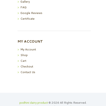
Gallery
FAQ
Google Reviews
Certificate
MY ACCOUNT
My Account
Shop
Cart
Checkout
Contact Us
podhini dairy product
© 2026 All Rights Reserved.