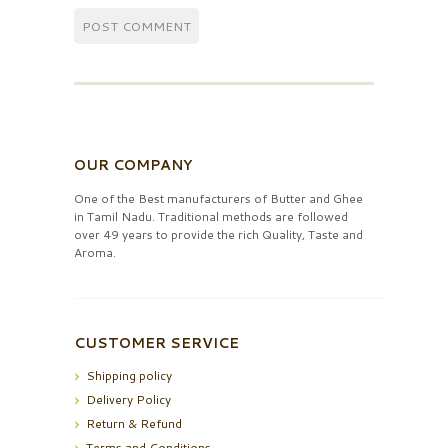
OUR COMPANY
One of the Best manufacturers of Butter and Ghee
in Tamil Nadu. Traditional methods are followed
over 49 years to provide the rich Quality, Taste and
Aroma.
CUSTOMER SERVICE
Shipping policy
Delivery Policy
Return & Refund
Terms and Conditions