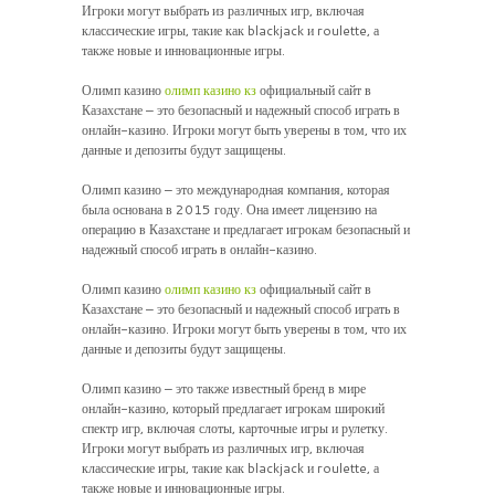
Игроки могут выбрать из различных игр, включая
классические игры, такие как blackjack и roulette, а
также новые и инновационные игры.
Олимп казино
олимп казино кз
официальный сайт в
Казахстане – это безопасный и надежный способ играть в
онлайн-казино. Игроки могут быть уверены в том, что их
данные и депозиты будут защищены.
Олимп казино – это международная компания, которая
была основана в 2015 году. Она имеет лицензию на
операцию в Казахстане и предлагает игрокам безопасный и
надежный способ играть в онлайн-казино.
Олимп казино
олимп казино кз
официальный сайт в
Казахстане – это безопасный и надежный способ играть в
онлайн-казино. Игроки могут быть уверены в том, что их
данные и депозиты будут защищены.
Олимп казино – это также известный бренд в мире
онлайн-казино, который предлагает игрокам широкий
спектр игр, включая слоты, карточные игры и рулетку.
Игроки могут выбрать из различных игр, включая
классические игры, такие как blackjack и roulette, а
также новые и инновационные игры.