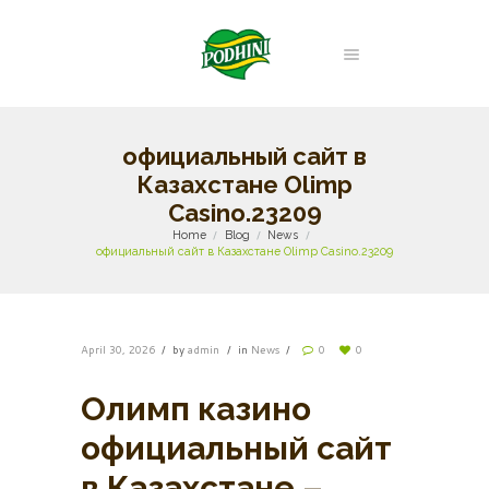
официальный сайт в
Казахстане Olimp
Casino.23209
Home
Blog
News
официальный сайт в Казахстане Olimp Casino.23209
April 30, 2026
by
admin
in
News
0
0
Олимп казино
официальный сайт
в Казахстане –