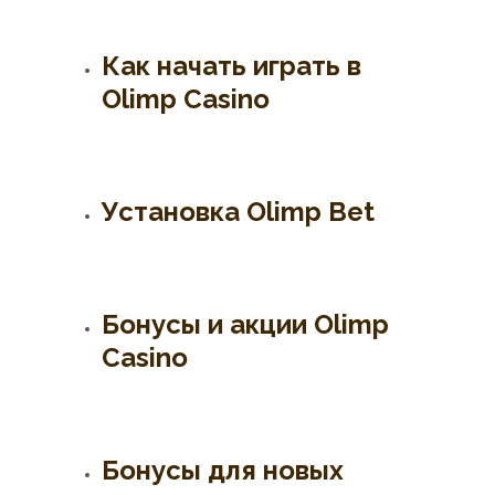
Как начать играть в
Olimp Casino
Установка Olimp Bet
Бонусы и акции Olimp
Casino
Бонусы для новых