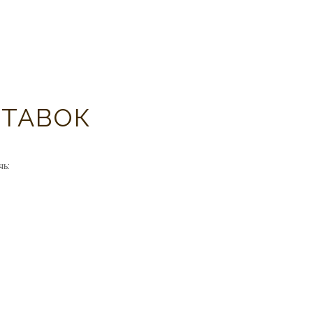
СТАВОК
чь: