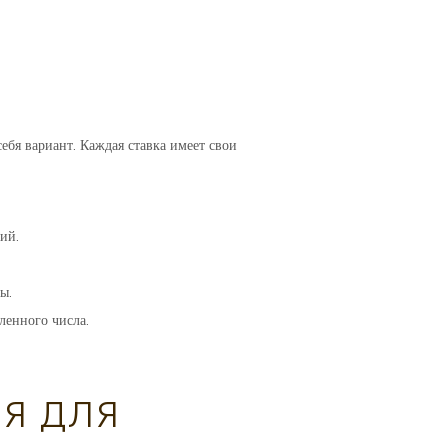
T
ебя вариант. Каждая ставка имеет свои
ий.
ы.
ленного числа.
Я ДЛЯ