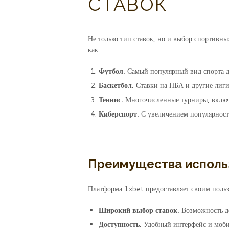
СТАВОК
Не только тип ставок, но и выбор спортивны
как:
Футбол.
Самый популярный вид спорта дл
Баскетбол.
Ставки на НБА и другие лиги
Теннис.
Многочисленные турниры, включ
Киберспорт.
С увеличением популярности
Преимущества исполь
Платформа 1xbet предоставляет своим поль
Широкий выбор ставок.
Возможность де
Доступность.
Удобный интерфейс и мобил