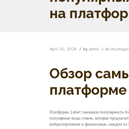
на платфор
April 30, 2026
by
admin
in
Uncategor
Обзор самы
платформе 
Платформа 1xbet завоевала популярность бл
популярные виды ставок, которые предлагает
киберспортивные и финансовые, каждую из 