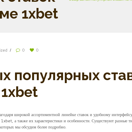
ме 1xbet
ized
0
0
х популярных став
1xbet
агодаря широкой ассортиментной линейке ставок и удобному интерфейсу
 1xbet, а также их характеристики и особенности. Существуют разные т
которых мы обсудим более подробно.