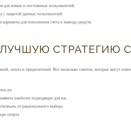
я для новых и постоянных пользователей.
 с защитой данных пользователей.
 варианты для пополнения счета и вывода средств.
 ЛУЧШУЮ СТРАТЕГИЮ 
аний, опыта и предпочтений. Вот несколько советов, которые могут помо
есь их.
выявить наиболее подходящие для вас.
отвлекать от рационального выбора.
ире спорта.