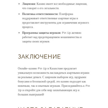
Лицензия:
Казино имеет все необходимые лицензии,
что говорит о его легальности.
Политика ответственности:
Платформа
поддерживает ответственные азартные игры и
предоставляет инструменты для ограничения игрового
процесса.
Программы защиты игроков:
Pin Up активно
работает над предотвращением мошенничества и
защиты своих игроков.
ЗАКЛЮЧЕНИЕ
Онлайн-казино Pin Up в Казахстане предлагает
уникальную возможность наслаждаться азартными играми
на реальные деньги. С широким выбором игр, щедрыми
бонусами и безопасной средой, это казино подходит как
новичкам, так и опытным игрокам. Присоединяйтесь к Pin
Up и откройте для себя мир захватывающих игр и
больших выигрышей!