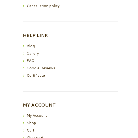
Cancellation policy
HELP LINK
Blog
Gallery
FAQ
Google Reviews
Certificate
MY ACCOUNT
My Account
Shop
Cart
Checkout