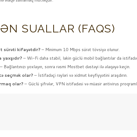
ilə əlaqə saxlamaq mütləqdir.
LƏN SUALLAR (FAQS)
 sürəti kifayətdir?
– Minimum 10 Mbps sürət tövsiyə olunur.
a yaxşıdır?
– Wi-Fi daha stabil, lakin güclü mobil bağlantılar da istifadə 
– Bağlantınızı yoxlayın, sonra rəsmi Mostbet dəstəyi ilə əlaqəyə keçin.
ecə seçmək olar?
– İstifadəçi rəyləri və xidmət keyfiyyətini araşdırın.
tırmaq olar?
– Güclü şifrələr, VPN istifadəsi və müasir antivirus proqramla