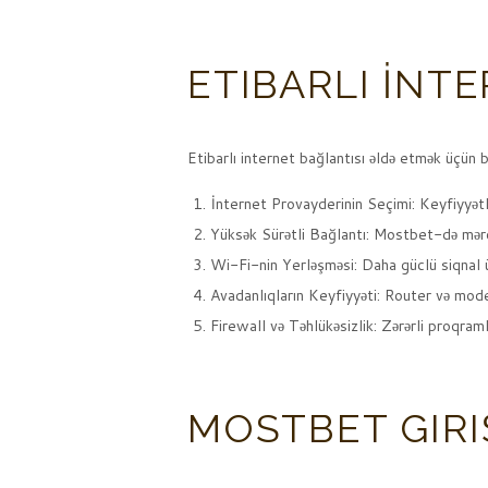
ETIBARLI İNT
Etibarlı internet bağlantısı əldə etmək üçün b
İnternet Provayderinin Seçimi: Keyfiyyətli 
Yüksək Sürətli Bağlantı: Mostbet-də mərc
Wi-Fi-nin Yerləşməsi: Daha güclü siqnal ü
Avadanlıqların Keyfiyyəti: Router və mode
Firewall və Təhlükəsizlik: Zərərli proqram
MOSTBET GIRI