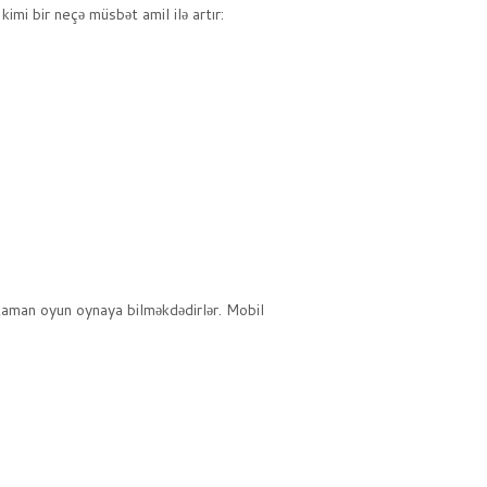
imi bir neçə müsbət amil ilə artır:
r zaman oyun oynaya bilməkdədirlər. Mobil