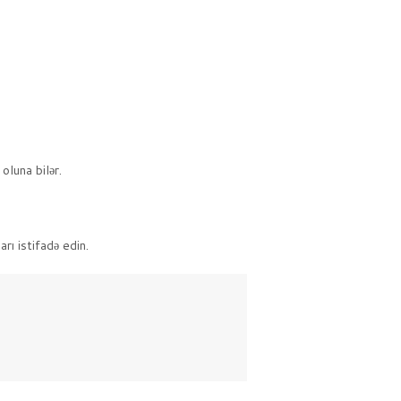
oluna bilər.
rı istifadə edin.