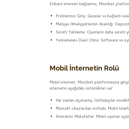
Etibarlı internet bağlantısı, Mostbet platform
Problemsiz Giriş: Qəzalar və bağlantı kəsin
Maliyyə Əməliyyatlarının Asanlığı: Depozit
Sürətli Yüklənmə: Oyunların daha sürətli yü
Yeniləmələrə Daxil Olma: Software və oyun 
Mobil İnternetin Rolü
Mobil internet, Mostbet platformasına girişin
internetin aşağıdakı üstünlükləri var:
Hər zaman əlçatanlıq: İstifadəçilər istədikl
Müxtəlif cihazlardan istifadə: Mobil telefon
İnteraktiv Mükafatlar: Mobil oyunlar üçü