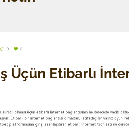
0
0
ş Üçün Etibarlı İnte
sürətli olması üçün etibarlı internet bağlantısının nə dərəcədə vacib old
yır. Etibarlı bir internet bağlantısı olmadan, istifadəçilər yalnız oyun irəl
stbet platformasına girişi asanlaşdıran etibarlı internet təchizatı nə dərəcə