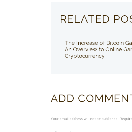
RELATED PO
The Increase of Bitcoin Ga
An Overview to Online Ga
Cryptocurrency
ADD COMMEN
Your email address will not be published. Requir