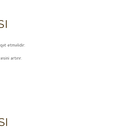
SI
qət etməlidir:
sini artırır.
SI