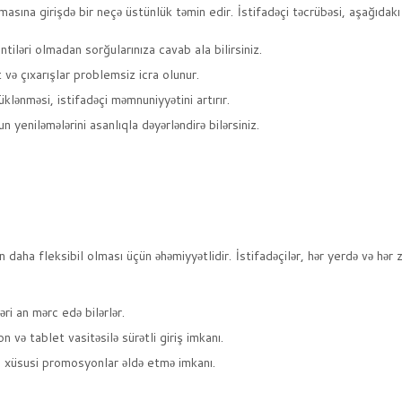
asına girişdə bir neçə üstünlük təmin edir. İstifadəçi təcrübəsi, aşağıdakı k
tiləri olmadan sorğularınıza cavab ala bilirsiniz.
 və çıxarışlar problemsiz icra olunur.
klənməsi, istifadəçi məmnuniyyətini artırır.
yeniləmələrini asanlıqla dəyərləndirə bilərsiniz.
 daha fleksibil olması üçün əhəmiyyətlidir. İstifadəçilər, hər yerdə və hə
əri an mərc edə bilərlər.
 və tablet vasitəsilə sürətli giriş imkanı.
n xüsusi promosyonlar əldə etmə imkanı.