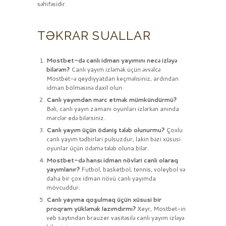
səhifəsidir.
TƏKRAR SUALLAR
Mostbet-də canlı idman yayımını necə izləyə
bilərəm?
Canlı yayım izləmək üçün əvvəlcə
Mostbet-ə qeydiyyatdan keçməlisiniz, ardından
idman bölməsinə daxil olun.
Canlı yayımdan mərc etmək mümkündürmü?
Bəli, canlı yayın zamanı oyunları izlərkən anında
mərclər edə bilərsiniz.
Canlı yayım üçün ödəniş tələb olunurmu?
Çoxlu
canlı yayım tədbirləri pulsuzdur, lakin bəzi xüsusi
oyunlar üçün ödəmə tələb oluna bilər.
Mostbet-də hansı idman növləri canlı olaraq
yayımlanır?
Futbol, basketbol, tennis, voleybol və
daha bir çox idman növü canlı yayımda
mövcuddur.
Canlı yayıma qoşulmaq üçün xüsusi bir
proqram yükləmək lazımdırmı?
Xeyr, Mostbet-in
veb saytından brauzer vasitəsilə canlı yayım izləyə