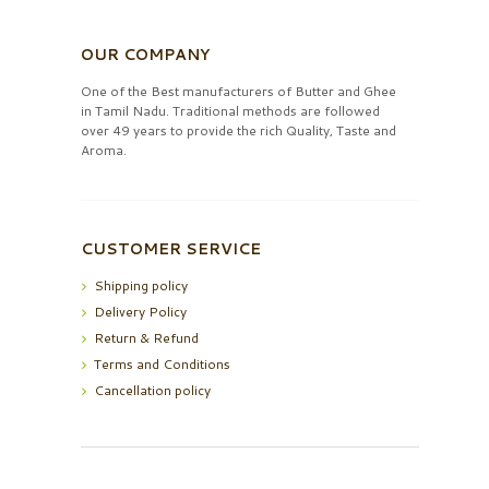
OUR COMPANY
One of the Best manufacturers of Butter and Ghee
in Tamil Nadu. Traditional methods are followed
over 49 years to provide the rich Quality, Taste and
Aroma.
CUSTOMER SERVICE
Shipping policy
Delivery Policy
Return & Refund
Terms and Conditions
Cancellation policy