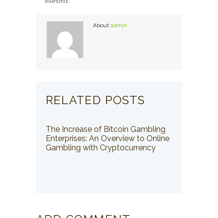
bilərsiniz.
About
admin
RELATED POSTS
The Increase of Bitcoin Gambling
Enterprises: An Overview to Online
Gambling with Cryptocurrency