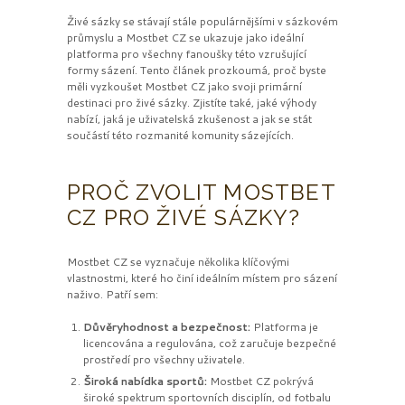
Živé sázky se stávají stále populárnějšími v sázkovém
průmyslu a Mostbet CZ se ukazuje jako ideální
platforma pro všechny fanoušky této vzrušující
formy sázení. Tento článek prozkoumá, proč byste
měli vyzkoušet Mostbet CZ jako svoji primární
destinaci pro živé sázky. Zjistíte také, jaké výhody
nabízí, jaká je uživatelská zkušenost a jak se stát
součástí této rozmanité komunity sázejících.
PROČ ZVOLIT MOSTBET
CZ PRO ŽIVÉ SÁZKY?
Mostbet CZ se vyznačuje několika klíčovými
vlastnostmi, které ho činí ideálním místem pro sázení
naživo. Patří sem:
Důvěryhodnost a bezpečnost:
Platforma je
licencována a regulována, což zaručuje bezpečné
prostředí pro všechny uživatele.
Široká nabídka sportů:
Mostbet CZ pokrývá
široké spektrum sportovních disciplín, od fotbalu