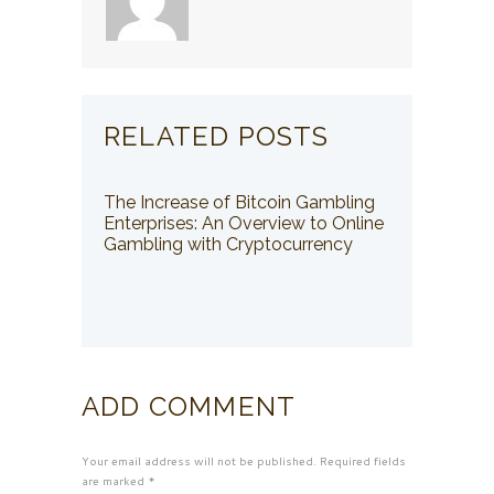
RELATED POSTS
The Increase of Bitcoin Gambling
Enterprises: An Overview to Online
Gambling with Cryptocurrency
ADD COMMENT
Your email address will not be published. Required fields
are marked *