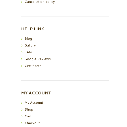
Cancellation policy
HELP LINK
Blog
Gallery
FAQ
Google Reviews
Certificate
MY ACCOUNT
My Account
Shop
Cart
Checkout