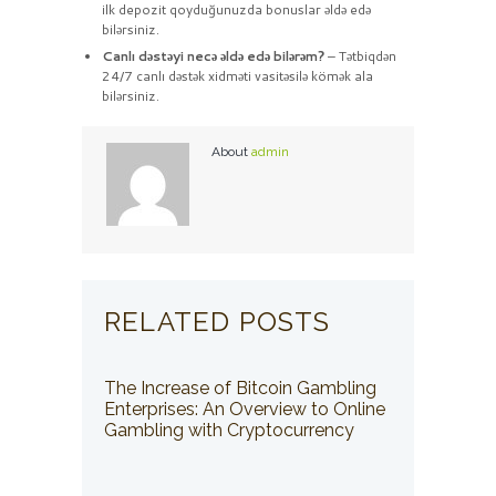
ilk depozit qoyduğunuzda bonuslar əldə edə
bilərsiniz.
Canlı dəstəyi necə əldə edə bilərəm?
– Tətbiqdən
24/7 canlı dəstək xidməti vasitəsilə kömək ala
bilərsiniz.
About
admin
RELATED POSTS
The Increase of Bitcoin Gambling
Enterprises: An Overview to Online
Gambling with Cryptocurrency