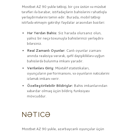
Mostbet AZ 90 yukle tətbiqi, bir çox üstün və müsbət
tərəfləri ilə bərabər, istifadəçilərin bahislərini rahatlıqla
yerləşdirmələrini təmin edir. Burada, mobil tətbiqi
istifadə etməyin gətirdiyi faydalar arasından bəziləri:
Hər Yerdən Bahis:
Siz harada olursanız olun,
yalnız bir neçə toxunuşla bahislərinizi yerləşdirə
bilərsiniz.
Real Zamanlı Oyunlar:
Canlı oyunlar zamanı
anında reaksiya verərək, qəfil dəyişikliklərə uyğun
bahislərdə bulunma imkanı yaradır.
Verilənlərə Giriş:
Müxtəlif statistikaları,
oyunçuların performansını, və oyunların nəticələrini
izləmək imkanı verir.
Özelleştirilebilir Bildirişlər:
Bahis imkanlarından
xəbərdar olmaq üçün bildiriş funksiyası
mövcuddur.
NƏTICƏ
Mostbet AZ 90 yukle, azərbaycanlı oyunçular üçün