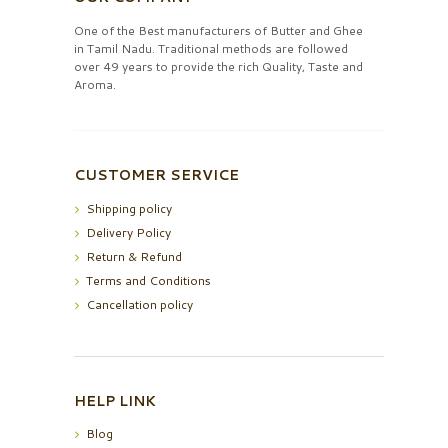
One of the Best manufacturers of Butter and Ghee
in Tamil Nadu. Traditional methods are followed
over 49 years to provide the rich Quality, Taste and
Aroma.
CUSTOMER SERVICE
Shipping policy
Delivery Policy
Return & Refund
Terms and Conditions
Cancellation policy
HELP LINK
Blog