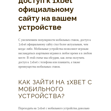
доступ к 1xbet
официальному
сайту на вашем
устройстве
С увеличением популярности мобильных ставок, доступ к
1xbet официальному сайту стал более актуальным, чем
когда-либо. Мобильные устройства позволяют игрокам
наслаждаться азартными играми в любое время и в любом
месте. В этой статье мы обсудим, как легко получить
доступ к 1xbet с телефона или планшета, а также
преимущества мобильных ставок.
КАК ЗАЙТИ НА 1XBET С
МОБИЛЬНОГО
УСТРОЙСТВА?
Переходить на 1xbet с мобильного устройства довольно