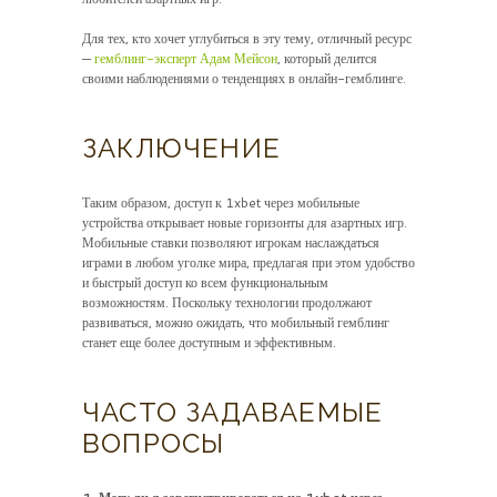
Для тех, кто хочет углубиться в эту тему, отличный ресурс
—
гемблинг-эксперт Адам Мейсон
, который делится
своими наблюдениями о тенденциях в онлайн-гемблинге.
ЗАКЛЮЧЕНИЕ
Таким образом, доступ к 1xbet через мобильные
устройства открывает новые горизонты для азартных игр.
Мобильные ставки позволяют игрокам наслаждаться
играми в любом уголке мира, предлагая при этом удобство
и быстрый доступ ко всем функциональным
возможностям. Поскольку технологии продолжают
развиваться, можно ожидать, что мобильный гемблинг
станет еще более доступным и эффективным.
ЧАСТО ЗАДАВАЕМЫЕ
ВОПРОСЫ