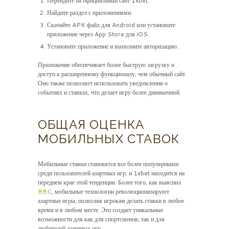
Перейдите на официальный сайт 1xbet.
Найдите раздел с приложениями.
Скачайте APK файл для Android или установите
приложение через App Store для iOS.
Установите приложение и выполните авторизацию.
Приложение обеспечивает более быструю загрузку и
доступ к расширенному функционалу, чем обычный сайт.
Оно также позволяет использовать уведомления о
событиях и ставках, что делает игру более динамичной.
ОБЩАЯ ОЦЕНКА
МОБИЛЬНЫХ СТАВОК
Мобильные ставки становятся все более популярными
среди пользователей азартных игр, и 1xbet находится на
переднем крае этой тенденции. Более того, как выяснил
BBC
, мобильные технологии революционизируют
азартные игры, позволяя игрокам делать ставки в любое
время и в любом месте. Это создает уникальные
возможности для как для спортсменов, так и для
любителей азартных игр.