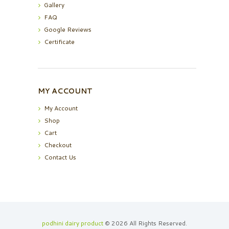
Gallery
FAQ
Google Reviews
Certificate
MY ACCOUNT
My Account
Shop
Cart
Checkout
Contact Us
podhini dairy product
© 2026 All Rights Reserved.