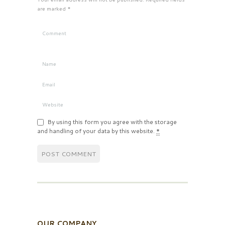
are marked *
By using this form you agree with the storage
and handling of your data by this website.
*
OUR COMPANY