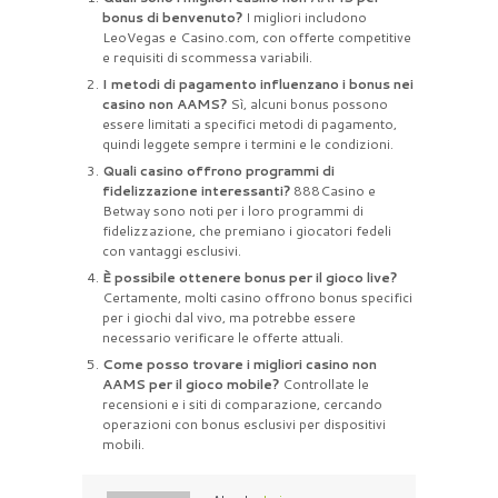
bonus di benvenuto?
I migliori includono
LeoVegas e Casino.com, con offerte competitive
e requisiti di scommessa variabili.
I metodi di pagamento influenzano i bonus nei
casino non AAMS?
Sì, alcuni bonus possono
essere limitati a specifici metodi di pagamento,
quindi leggete sempre i termini e le condizioni.
Quali casino offrono programmi di
fidelizzazione interessanti?
888Casino e
Betway sono noti per i loro programmi di
fidelizzazione, che premiano i giocatori fedeli
con vantaggi esclusivi.
È possibile ottenere bonus per il gioco live?
Certamente, molti casino offrono bonus specifici
per i giochi dal vivo, ma potrebbe essere
necessario verificare le offerte attuali.
Come posso trovare i migliori casino non
AAMS per il gioco mobile?
Controllate le
recensioni e i siti di comparazione, cercando
operazioni con bonus esclusivi per dispositivi
mobili.