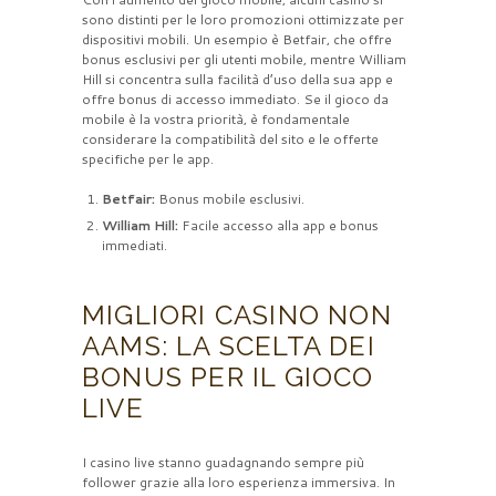
sono distinti per le loro promozioni ottimizzate per
dispositivi mobili. Un esempio è Betfair, che offre
bonus esclusivi per gli utenti mobile, mentre William
Hill si concentra sulla facilità d’uso della sua app e
offre bonus di accesso immediato. Se il gioco da
mobile è la vostra priorità, è fondamentale
considerare la compatibilità del sito e le offerte
specifiche per le app.
Betfair:
Bonus mobile esclusivi.
William Hill:
Facile accesso alla app e bonus
immediati.
MIGLIORI CASINO NON
AAMS: LA SCELTA DEI
BONUS PER IL GIOCO
LIVE
I casino live stanno guadagnando sempre più
follower grazie alla loro esperienza immersiva. In