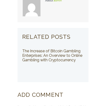
About
admin
RELATED POSTS
The Increase of Bitcoin Gambling
Enterprises: An Overview to Online
Gambling with Cryptocurrency
ADD COMMENT