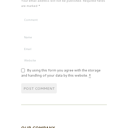
Your email address will not be published. Required fields
are marked *
By using this form you agree with the storage
and handling of your data by this website.
*
OUR COMPANY