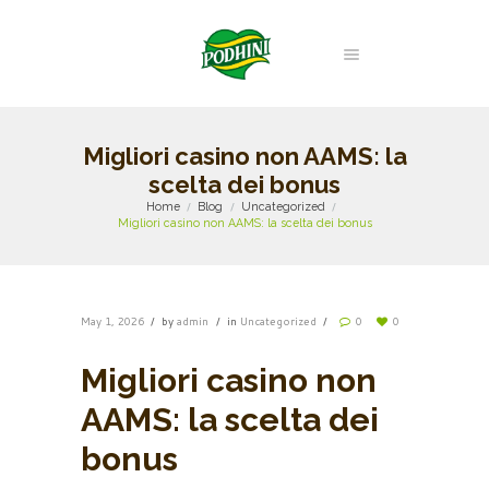
Migliori casino non AAMS: la
scelta dei bonus
Home
Blog
Uncategorized
Migliori casino non AAMS: la scelta dei bonus
May 1, 2026
by
admin
in
Uncategorized
0
0
Migliori casino non
AAMS: la scelta dei
bonus