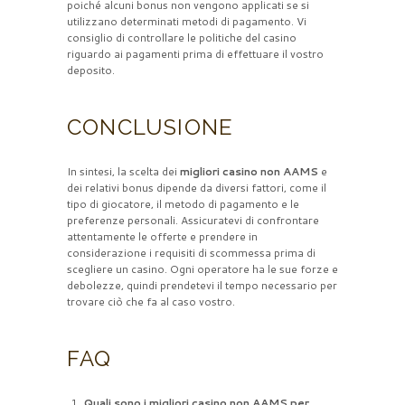
poiché alcuni bonus non vengono applicati se si
utilizzano determinati metodi di pagamento. Vi
consiglio di controllare le politiche del casino
riguardo ai pagamenti prima di effettuare il vostro
deposito.
CONCLUSIONE
In sintesi, la scelta dei
migliori casino non AAMS
e
dei relativi bonus dipende da diversi fattori, come il
tipo di giocatore, il metodo di pagamento e le
preferenze personali. Assicuratevi di confrontare
attentamente le offerte e prendere in
considerazione i requisiti di scommessa prima di
scegliere un casino. Ogni operatore ha le sue forze e
debolezze, quindi prendetevi il tempo necessario per
trovare ciò che fa al caso vostro.
FAQ
Quali sono i migliori casino non AAMS per