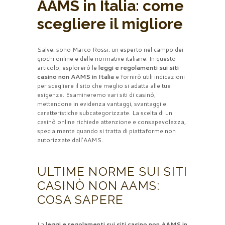
AAMS in Italia: come
scegliere il migliore
Salve, sono Marco Rossi, un esperto nel campo dei
giochi online e delle normative italiane. In questo
articolo, esplorerò le
leggi e regolamenti sui siti
casino non AAMS in Italia
e fornirò utili indicazioni
per scegliere il sito che meglio si adatta alle tue
esigenze. Esamineremo vari siti di casinò,
mettendone in evidenza vantaggi, svantaggi e
caratteristiche subcategorizzate. La scelta di un
casinò online richiede attenzione e consapevolezza,
specialmente quando si tratta di piattaforme non
autorizzate dall’AAMS.
ULTIME NORME SUI SITI
CASINÒ NON AAMS:
COSA SAPERE
La
leggi e regolamenti sui siti casino non AAMS in