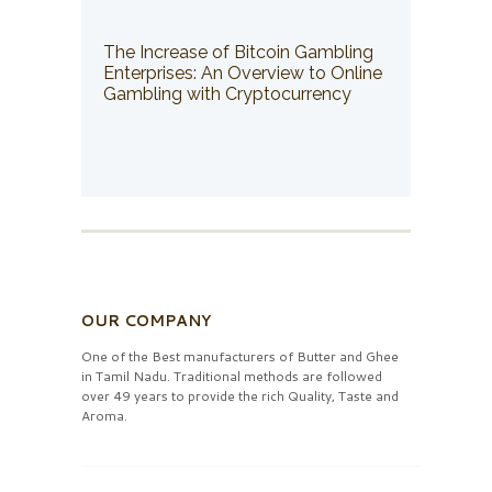
The Increase of Bitcoin Gambling
Enterprises: An Overview to Online
Gambling with Cryptocurrency
OUR COMPANY
One of the Best manufacturers of Butter and Ghee
in Tamil Nadu. Traditional methods are followed
over 49 years to provide the rich Quality, Taste and
Aroma.