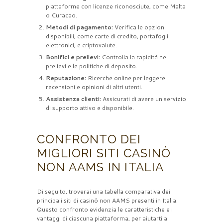
piattaforme con licenze riconosciute, come Malta
o Curacao.
Metodi di pagamento:
Verifica le opzioni
disponibili, come carte di credito, portafogli
elettronici, e criptovalute.
Bonifici e prelievi:
Controlla la rapidità nei
prelievi e le politiche di deposito.
Reputazione:
Ricerche online per leggere
recensioni e opinioni di altri utenti.
Assistenza clienti:
Assicurati di avere un servizio
di supporto attivo e disponibile.
CONFRONTO DEI
MIGLIORI SITI CASINÒ
NON AAMS IN ITALIA
Di seguito, troverai una tabella comparativa dei
principali siti di casinò non AAMS presenti in Italia.
Questo confronto evidenzia le caratteristiche e i
vantaggi di ciascuna piattaforma, per aiutarti a