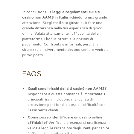
In conclusione, le
leggi e regolamenti sui siti
casino non AAMS in Italia
richiedono una grande
attenzione. Scegliere il sito giusto può fare una
grande differenza nella tua esperienza di gioco
online. Valuta attentamente l’affidabilità delle
piattaforme, i bonus offerti e le opzioni di
pagamento. Confronta e informati, perché la
sicurezza e il divertimento devono sempre venire al
primo posto.
FAQS
Quali sono i rischi dei siti casinò non AAMS?
Rispondere a questa domanda è importante: i
principali rischi includono mancanza di
protezione per i fondi e possibili difficoltà con
l’assistenza clienti.
Come posso identificare un casinò online
affidabile?
Verifica la presenza di una licenza
valida e leggi le recensioni degli utenti per capire
l’affidabilità del sito scelto.