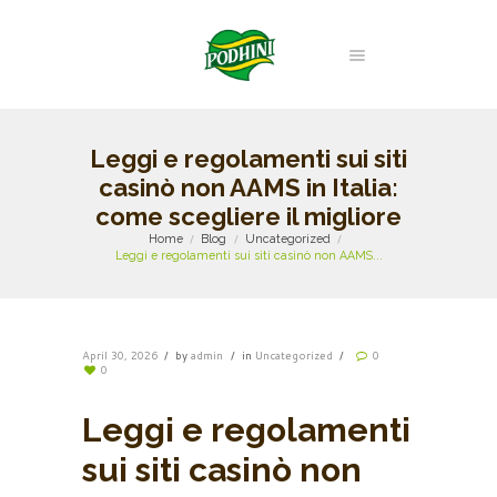
Leggi e regolamenti sui siti
casinò non AAMS in Italia:
come scegliere il migliore
Home
Blog
Uncategorized
Leggi e regolamenti sui siti casinò non AAMS...
April 30, 2026
by
admin
in
Uncategorized
0
0
Leggi e regolamenti
sui siti casinò non