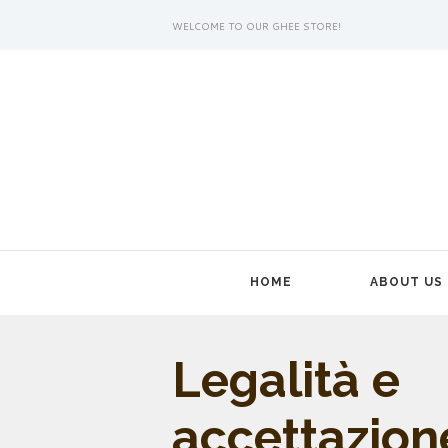
WELCOME TO OUR GHEE STORE!
HOME
ABOUT US
Legalità e
accettazion