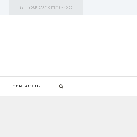
YOUR CART:
0 ITEMS
-
₹0.00
CONTACT US