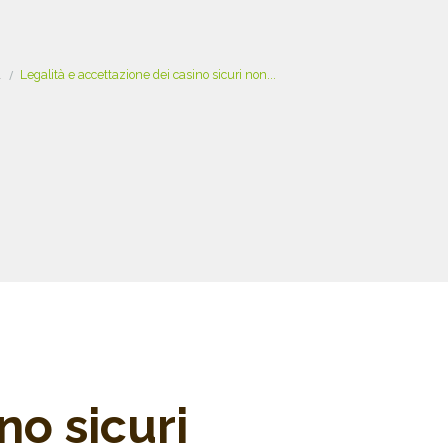
d
Legalità e accettazione dei casino sicuri non...
no sicuri