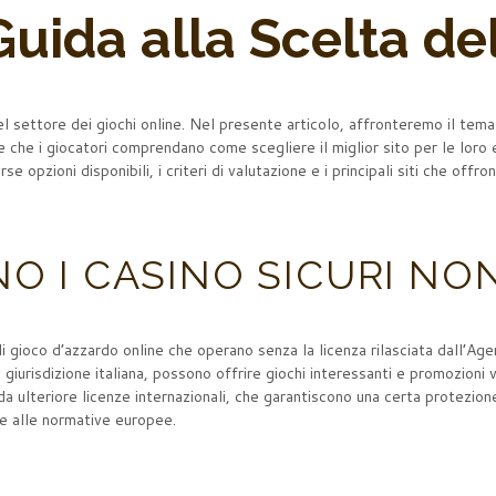
ida alla Scelta del
 settore dei giochi online. Nel presente articolo, affronteremo il tema
 che i giocatori comprendano come scegliere il miglior sito per le loro e
se opzioni disponibili, i criteri di valutazione e i principali siti che off
O I CASINO SICURI NO
 gioco d’azzardo online che operano senza la licenza rilasciata dall’Age
 giurisdizione italiana, possono offrire giochi interessanti e promozioni
 ulteriore licenze internazionali, che garantiscono una certa protezione
 e alle normative europee.