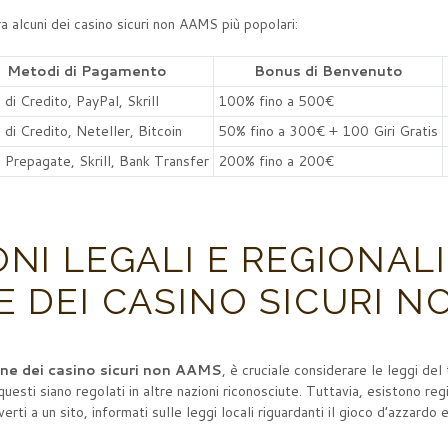
ra alcuni dei casino sicuri non AAMS più popolari:
Metodi di Pagamento
Bonus di Benvenuto
 di Credito, PayPal, Skrill
100% fino a 500€
 di Credito, Neteller, Bitcoin
50% fino a 300€ + 100 Giri Gratis
 Prepagate, Skrill, Bank Transfer
200% fino a 200€
NI LEGALI E REGIONALI:
 DEI CASINO SICURI N
one dei casino sicuri non AAMS
, è cruciale considerare le leggi de
uesti siano regolati in altre nazioni riconosciute. Tuttavia, esistono regio
erti a un sito, informati sulle leggi locali riguardanti il gioco d’azzardo e