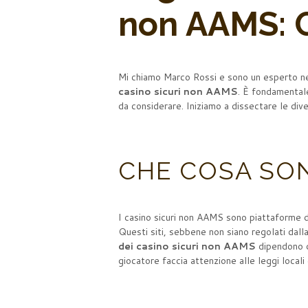
non AAMS: Gu
Mi chiamo Marco Rossi e sono un esperto nel
casino sicuri non AAMS
. È fondamentale
da considerare. Iniziamo a dissectare le diver
CHE COSA SON
I casino sicuri non AAMS sono piattaforme di
Questi siti, sebbene non siano regolati dalla
dei casino sicuri non AAMS
dipendono da
giocatore faccia attenzione alle leggi locali