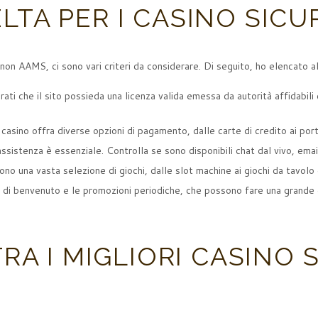
ELTA PER I CASINO SIC
non AAMS, ci sono vari criteri da considerare. Di seguito, ho elencato al
rati che il sito possieda una licenza valida emessa da autorità affidab
 casino offra diverse opzioni di pagamento, dalle carte di credito ai port
ssistenza è essenziale. Controlla se sono disponibili chat dal vivo, ema
rono una vasta selezione di giochi, dalle slot machine ai giochi da tavol
 di benvenuto e le promozioni periodiche, che possono fare una grande di
A I MIGLIORI CASINO 