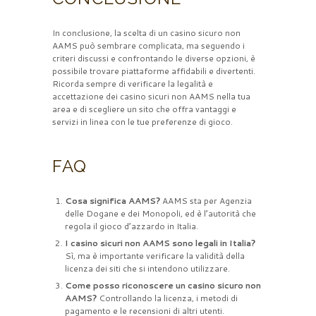
In conclusione, la scelta di un casino sicuro non
AAMS può sembrare complicata, ma seguendo i
criteri discussi e confrontando le diverse opzioni, è
possibile trovare piattaforme affidabili e divertenti.
Ricorda sempre di verificare la legalità e
accettazione dei casino sicuri non AAMS nella tua
area e di scegliere un sito che offra vantaggi e
servizi in linea con le tue preferenze di gioco.
FAQ
Cosa significa AAMS?
AAMS sta per Agenzia
delle Dogane e dei Monopoli, ed è l’autorità che
regola il gioco d’azzardo in Italia.
I casino sicuri non AAMS sono legali in Italia?
Sì, ma è importante verificare la validità della
licenza dei siti che si intendono utilizzare.
Come posso riconoscere un casino sicuro non
AAMS?
Controllando la licenza, i metodi di
pagamento e le recensioni di altri utenti.