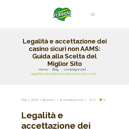
Legalità e accettazione dei
casino sicuri non AAMS:
Guida alla Scelta del
Miglior Sito
Home
Blog
Uncategorized
Legalità e accettazione dei casino sicuri non...
May 1, 2026
by
admin
in
Uncategorized
0
0
Legalità e
accettazione dei