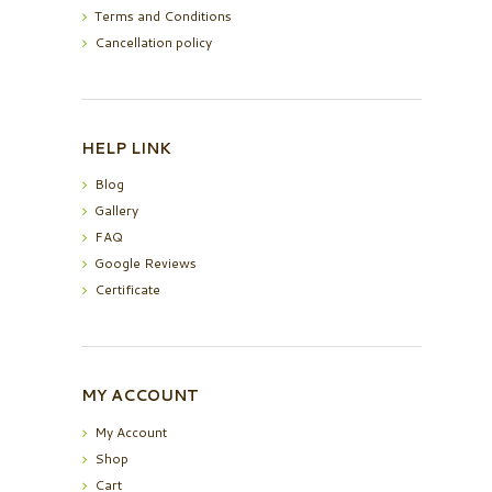
Terms and Conditions
Cancellation policy
HELP LINK
Blog
Gallery
FAQ
Google Reviews
Certificate
MY ACCOUNT
My Account
Shop
Cart